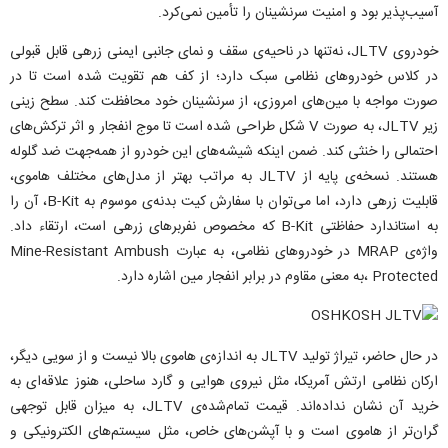
آسیب‌پذیر بود و امنیت سرنشینان را تأمین نمی‌کرد.
خودروی JLTV، نه‌تنها در ناحیه‌ی سقف و نمای جانبی ایمنی زرهی قابل قبولی
در کلاس خودروهای نظامی سبک دارد؛ از کف هم تقویت شده است تا در
صورت مواجه با مین‌های امروزی، از سرنشینان خود محافظت کند. سطح زینی
زیر JLTV، به صورت V شکل طراحی شده است تا موج انفجار و اثر ترکش‌های
احتمالی را خنثی کند. ضمن اینکه شیشه‌های این خودرو از همه‌جهت ضد گلوله
هستند. نسخه‌ی پایه از JLTV به مراتب بهتر از مدل‌های مختلف هاموی،
قابلیت زرهی دارد، اما می‌توان با سفارش کیت بدنه‌ی موسوم به B-Kit، آن را
به استاندارد حفاظتی B-Kit که مخصوص نفربرهای زرهی است، ارتقاء داد.
واژه‌ی MRAP در خودروهای نظامی، به عبارت Mine-Resistant Ambush
Protected ،به معنی مقاوم در برابر انفجار مین اشاره دارد.
در حال حاضر، تیراژ تولید JLTV به اندازه‌ی هاموی بالا نیست و از سویی دیگر،
ارکان نظامی ارتش آمریکا، مثل نیروی هوایی و گارد ساحلی، هنوز علاقه‌ای به
خرید آن نشان نداده‌اند. قیمت تمام‌شده‌ی JLTV، به میزان قابل توجهی
گران‌تر از هاموی است و با آپشن‌های خاص، مثل سیستم‌های الکترونیکی و