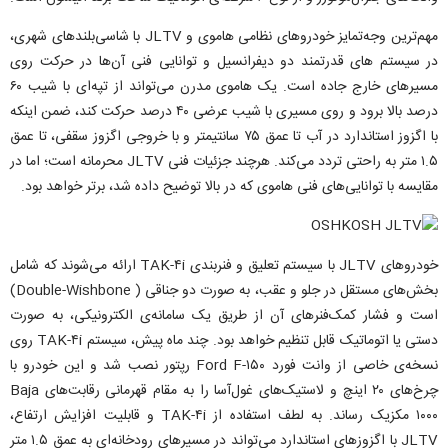
مهم‌ترین وجه‌تمایز خودروهای نظامی هاموی و JLTV با شاسی‌بلندهای شهری،
در سیستم ‌های قدرتمند دو دیفرانسیل و توانایی فنی آن‌ها در حرکت روی
مسیرهای خارج جاده است. یک هاموی مدرن می‌تواند از تپه‌ای با شیب ۶۰
درصد بالا برود و روی مسیری با شیب عرضی ۴۰ درصد حرکت کند، ضمن اینکه
با اگزوز استاندارد در آب تا عمق ۷۵ سانتیمتر و با خروجی اگزوز سقفی، تا عمق
۱.۵ متر به راحتی تردد می‌کند. هرچند جزئیات فنی JLTV محرمانه است؛ اما در
مقایسه با توانایی‌های فنی هاموی که در بالا توضیح داده شد، برتر خواهد بود.
خودروهای JLTV با سیستم تعلیق و فنربندی TAK-۴i ارائه می‌شوند که شامل
بخش‌های مستقل در جلو و عقب، به صورت دو جناقی ( Double-Wishbone)
است و فشار کمک‌فنرهای آن از طریق یک سامانه‌ی الکترونیکی، به صورت
دستی یا اتوماتیک قابل تنظیم خواهد بود. چند ماه پیش، سیستم TAK-۴i روی
نسخه‌ی خاصی از وانت فورد Ford F-۱۵۰ رپتور نصب شد و این خودرو با
چرخ‌های ۲۰ اینچ و لاستیک‌های غول‌آسا را به مقام قهرمانی رقابت‌های Baja
۱۰۰۰ مکزیک رساند. به لطف استفاده از TAK-۴i و قابلیت افزایش ارتفاع،
JLTV با اگزوزهای استاندارد می‌تواند در مسیرهای رودخانه‌ای به عمق ۱.۵ متر