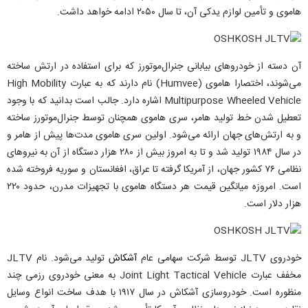
هاموی و تأمین لوازم یدکی آن، تا سال ۲۰۵۰ ادامه خواهد داشت.
آن دسته از خودروهای بیابانی جنرال‌موتورز که برای استفاده در ارتش ساخته
می‌شوند، اختصارا هاموی (Humvee) نام دارند که به عبارت High Mobility
Multipurpose Wheeled Vehicle اشاره دارد. جالب است بدانید که با وجود
تعطیل شدن خط تولید هامر، سری هاموی همچنان توسط جنرال‌موتورز ساخته
و به ارتش‌های جهان ارائه می‌شود. اولین سری هاموی مدت‌ها پیش از هامر و
در سال ۱۹۸۴ تولید شد و تا به امروز بیش از ۲۸۰ هزار دستگاه از آن به نیروهای
نظامی ۷۶ کشور جهان، از آمریکا گرفته تا عراق، افغانستان و سوریه فروخته شده
است. امروزه میانگین قیمت هر دستگاه هاموی با تجهیزات مدرن، حدود ۲۲۰
هزار دلار است.
خودروی JLTV توسط شرکت سهامی عام
آشکاش
تولید می‌شود. نام JLTV
مخفف عبارت Joint Light Tactical Vehicle به معنی خودروی رزمی چند
منظوره است. خودروسازی آشکاش در سال ۱۹۱۷ با هدف ساخت انواع وسایل