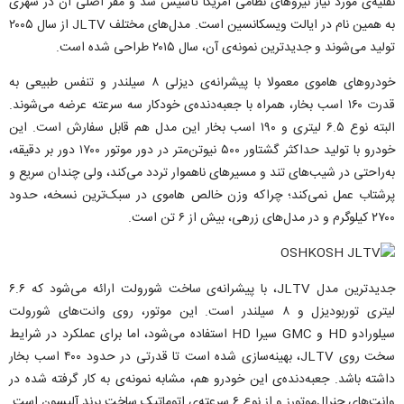
نقلیه‌ی مورد نیاز نیروهای نظامی آمریکا تأسیس شد و مقر اصلی آن در شهری
به همین نام در ایالت ویسکانسین است. مدل‌های مختلف JLTV از سال ۲۰۰۵
تولید می‌شوند و جدیدترین نمونه‌ی آن، سال ۲۰۱۵ طراحی شده است.
خودروهای هاموی معمولا با پیشرانه‌ی دیزلی ۸ سیلندر و تنفس طبیعی به
قدرت ۱۶۰ اسب بخار، همراه با جعبه‌دنده‌ی خودکار سه سرعته عرضه می‌شوند.
البته نوع ۶.۵ لیتری و ۱۹۰ اسب بخار این مدل هم قابل سفارش است. این
خودرو با تولید حداکثر گشتاور ۵۰۰ نیوتن‌متر در دور موتور ۱۷۰۰ دور بر دقیقه،
به‌راحتی در شیب‌های تند و مسیرهای ناهموار تردد می‌کند، ولی چندان سریع و
پرشتاب عمل نمی‌کند؛ چراکه وزن خالص هاموی در سبک‌ترین نسخه، حدود
۲۷۰۰ کیلوگرم و در مدل‌های زرهی، بیش از ۶ تن است.
جدیدترین مدل JLTV، با پیشرانه‌ی ساخت شورولت ارائه می‌شود که ۶.۶
لیتری توربودیزل و ۸ سیلندر است. این موتور، روی وانت‌های شورولت
سیلورادو HD و GMC سیرا HD استفاده می‌شود، اما برای عملکرد در شرایط
سخت روی JLTV، بهینه‌سازی شده است تا قدرتی در حدود ۴۰۰ اسب بخار
داشته باشد. جعبه‌دنده‌ی این خودرو هم، مشابه نمونه‌ی به کار گرفته شده در
وانت‌های جنرال‌موتورز و از نوع ۶ سرعته‌ی اتوماتیک ساخت برند آلیسون است.