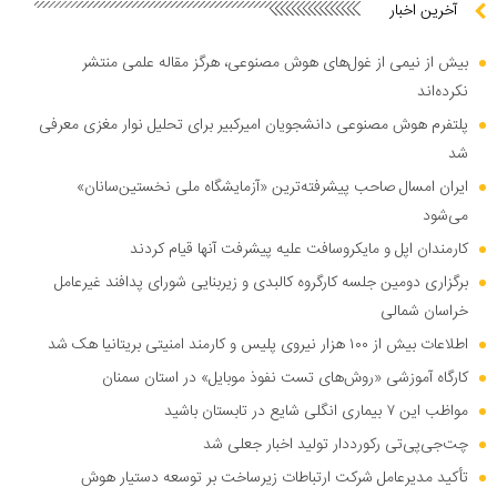
آخرین اخبار
بیش از نیمی از غول‌های هوش مصنوعی، هرگز مقاله علمی منتشر
نکرده‌اند
پلتفرم هوش مصنوعی دانشجویان امیرکبیر برای تحلیل نوار مغزی معرفی
شد
ایران امسال صاحب پیشرفته‌ترین «آزمایشگاه ملی نخستین‌سانان»
می‌شود
کارمندان اپل و مایکروسافت علیه پیشرفت آنها قیام کردند
برگزاری دومین جلسه کارگروه کالبدی و زیربنایی شورای پدافند غیرعامل
خراسان شمالی
اطلاعات بیش از ۱۰۰ هزار نیروی پلیس و کارمند امنیتی بریتانیا هک شد
کارگاه آموزشی «روش‌های تست نفوذ موبایل» در استان سمنان
مواظب این ۷ بیماری انگلی شایع در تابستان باشید
چت‌جی‌پی‌تی رکورددار تولید اخبار جعلی شد
تأکید مدیرعامل شرکت ارتباطات زیرساخت بر توسعه دستیار هوش