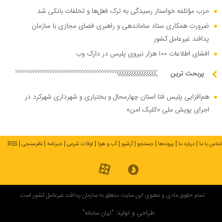
حزب مؤتلفه خواستار رسیدگی به ترک فعل‌ها و تخلفات بانکی شد
ضرورت همکاری ستاد ساماندهی و راهبری فضای مجازی با سازمان
پدافند غیرعامل کشور
افشای اطلاعات ۱۰۰ هزار نیروی پلیس در دارک وب
پربحث ترین
هم‌افزایی پلیس فتا استان چهارمحال و بختیاری و شهرداری شهرکرد در
اجرای پویش ملی «کلیک امن»
تماس با ما
درباره ما
پیوندها
جستجو
آرشیو
آب و هوا
اوقات شرعی
خبرنامه
نظرسنجی
RSS
تمام حقوق مادی و معنوی این سایت متعلق به سازمان پدافند غیرعامل کشور است.
طراحی و تولید:
"ایران سامانه"