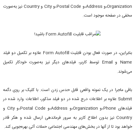
Organization،و Address،و Postal Code،و City و Country نیز به‌صورت
مخفی در صفحه موجود است.
بنابراین، در صورت فعال بودن قابلیت Form Autofill علاوه بر تکمیل دو فیلد
Name و Email توسط کاربر، فیلدهای دیگر نیز به‌صورت خودکار تکمیل
می‌شوند.
باقی ماجرا در یک نمونه واقعی قابل حدس زدن است. با کلیک بر روی دگمه
Submit علاوه بر اطلاعات درج شده در دو فیلد مذکور، اطلاعات وارد شده در
فیلدهای Phone،و Organization،و Address،و Postal Code،و City و
Country نیز بدون اطلاع کاربر به سرور فرماندهی ارسال شده و هکر قادر
خواهد بود تا از آنها در بخش‌های مهندسی اجتماعی حملات آتی بهره‌جویی کند.