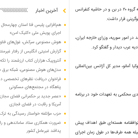
وی روز جمعه دیدارهای دوجانبه ای را در حاشیه اجلاس وزرای خارجه گروه ۲۰ در بن و در حاشیه کنفرانس
آخرین اخبار
وگرینی قرار داشت.
هم‌افزایی پلیس فتا استان چهارمحال 
اجرای پویش ملی «کلیک امن»
 در امور سوریه، وزرای خارجه ایران،
هوش مصنوعی سرکش، غول‌های فناوری
یه عرب دیدار و گفتگو کرد.
گزارش امنیتی انگلیس از رفتار غیرم
آنتروپیک هزاران کتاب ارزشمند را تکه‌
یا آمانو، مدیر کل آژانس بین‌المللی
مدل‌های هوش مصنوعی، شبکه برق جهان
فراخوان دریافت نظر‌های تخصصی درب
پناهگاه در مجتمع‌های مسکونی
ندی محکمی به تعهدات خود در برنامه
«عصر جدید بر حکمرانی فضای مجازی»؛
آمریکا و رقابت در فضای فجازی
حزب مؤتلفه خواستار رسیدگی به ترک 
توافقنامه هسته‌ای طبق اهداف پیش
ضرورت همکاری ستاد ساماندهی و را
پدافند غیرعامل کشور
یله همه طرف‌ها در طول زمان اجرای