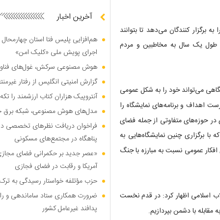
آخرین اخبار
ه برگزار کنندگان می‌دهد تا بتوانند
هم‌افزایی پلیس فتا استان چهارمحال 
ر طول یک سال به مخاطبین و مردم
اجرای پویش ملی «کلیک امن»
هوش مصنوعی سرکش، غول‌های فناوری
گزارش امنیتی انگلیس از رفتار غیرم
گاهی می‌تواند خود را به شکل عمومی
آنتروپیک هزاران کتاب ارزشمند را تکه‌
ست اهداف و برنامه‌های نمایشگاه را
مدل‌های هوش مصنوعی، شبکه برق جهان
 در حوزه‌های متفاوتی از جمله فضای
فراخوان دریافت نظر‌های تخصصی درب
ا برگزاری چنین نمایشگاه‌هایی به
پناهگاه در مجتمع‌های مسکونی
افکار عمومی نسبت به مبارزه با جنگ
«عصر جدید بر حکمرانی فضای مجازی»؛
آمریکا و رقابت در فضای فجازی
حزب مؤتلفه خواستار رسیدگی به ترک 
لاب اسلامی اظهار کرد: در قدم نخست
ضرورت همکاری ستاد ساماندهی و را
پدافند غیرعامل کشور
ه مقابله با دشمن بپردازیم.