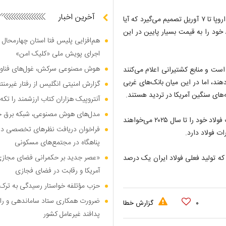
آخرین اخبار
یک منبع هیأت اروپایی که نخواست نامش فاش شود، گفت: اتحادیه اروپا تا ۷ آوریل تصمیم می‌گیرد که آیا
د خود را به قیمت بسیار پایین در این
هم‌افزایی پلیس فتا استان چهارمحال 
اجرای پویش ملی «کلیک امن»
هوش مصنوعی سرکش، غول‌های فناوری
است و منابع کشتیرانی اعلام می‌کنند
دهند، اما در این میان بانک‌های غربی
گزارش امنیتی انگلیس از رفتار غیرم
‌های سنگین آمریکا در تردید هستند.
آنتروپیک هزاران کتاب ارزشمند را تکه‌
مدل‌های هوش مصنوعی، شبکه برق جهان
طی روزهای گذشته، مقامات ایرانی اعلام کرده بودند که میزان صادرات فولاد خود را تا سال ۲۰۲۵ می‌خواهند
فراخوان دریافت نظر‌های تخصصی درب
پناهگاه در مجتمع‌های مسکونی
«عصر جدید بر حکمرانی فضای مجازی»؛
گران می‌گویند که تولید فعلی فولاد ایران یک درصد
آمریکا و رقابت در فضای فجازی
حزب مؤتلفه خواستار رسیدگی به ترک 
ضرورت همکاری ستاد ساماندهی و را
۰
گزارش خطا
پدافند غیرعامل کشور