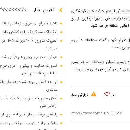
آخرین اخبار
حاشیه آن از نظر جاذبه های گردشگری
 امیدواریم پس از بهره برداری از این
تاکید چمران بر اجرای الزامات پدافند
 اهالی منطقه فراهم شود.
تیک‌تاک سه کودک را به کشتن داد
مان اجرای طرح ادامه جاده ساحلی به سمت ملاثانی را ۲ سال عنوان کرد و گفت: مطالعات علمی و
المپیک ف
جرایی است.
می‌شود
هوش مصنوعی چینی هم فراری شد
استاندار خوزستان با تاکید بر انجام مطالعات جامع بیان داشت: در حوزه ویس٬ شیبان و ملاثانی نیز به زودی
ضرورت حمایت و پیگیری اجرای طرح ات
ازی هم در آن پیش بینی می شود.
الزامات پدافند غیرعامل
توسعه کشاورزی هوشمند همزمان با تو
سایبری
۰
گزارش خطا
نقش مدیریت بحران در کاهش خسارا
اراضی ملی
راه‌آهن موظف به ارائه برنامه برای ا
جلوگیری از دسترسی غیرقانونی به حس