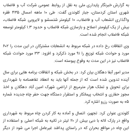
به گزارش خبرنگار پایداری ملی
به نقل از روابط عمومی شرکت آب و فاضلاب
شهری استان کردستان، جبار کلوندی گفت: طی ۱۰ ماهه امسال ۴۳۵ فقره
واگذاری انشعاب آب و فاضلاب، ۱۰ کیلومتر شتسشو و لایروبی شبکه فاضلاب،
بیش از یک کیلومتر اصلاح و بازسازی شبکه فاضلاب و حدود ۱.۳ کیلومتر توسعه
شبکه فاضلاب انجام شده است.
وی اتفاقات رخ داده در شبکه مربوط به انشعابات مشترکان در این مدت را ۶۰۲
مورد و حوادث شبکه توزیع را ۹۱ مورد ذکرکرد و افزود: ۳۳ مورد حوادث شبکه
فاضلاب نیز در این مدت به وقوع پیوسته است.
مدیر امور آبفا دهگلان بیان کرد: در بخش شبکه و اتفاقات برنامه هایی برای سال
آینده تدوین شده است که از جمله آنها باید به انعقاد تفاهمنامه با شهرداری
برای تحویل و تملک هزار مترمربع از اراضی شهرک امین آباد دهگلان و اخذ
مجوز حفاری و انتخاب پیمانکار و استقرار دستگاه جهت حفر چاه جدید« شماره
۵» به صورت رزرو اشاره کرد.
کلوندی عنوان کرد: تجهیز، اتصال و آماده به کار کردن چاه مربوط به شهرداری
واقع در پارک لاله با دبی بیش از ۲۰ لیتر در ثانیه به شبکه اصلی و استفاده از
این چاه در مواقع بحران که در راستای پدافند غیرعامل اجرا می شود از دیگر