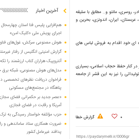
آخرین اخبار
، روسری، مانتو و… مطابق با سلیقه
عربستان، ایران، اندونزی، بحرین و
هم‌افزایی پلیس فتا استان چهارمحال 
اجرای پویش ملی «کلیک امن»
هوش مصنوعی سرکش، غول‌های فناوری
ره ای خود اقدام به فروش لباس های
گزارش امنیتی انگلیس از رفتار غیرم
آنتروپیک هزاران کتاب ارزشمند را تکه‌
 در کنار حفظ حجاب اسلامی، بسیاری
مدل‌های هوش مصنوعی، شبکه برق جهان
لیداتی را نیز به این قشر از جامعه
فراخوان دریافت نظر‌های تخصصی درب
پناهگاه در مجتمع‌های مسکونی
«عصر جدید بر حکمرانی فضای مجازی»؛
آمریکا و رقابت در فضای فجازی
حزب مؤتلفه خواستار رسیدگی به ترک 
۰
گزارش خطا
ضرورت همکاری ستاد ساماندهی و را
پدافند غیرعامل کشور