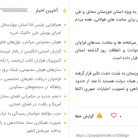
آخرین اخبار
زگردها زندگی مردم را در ۲۳ استان کشور به ویژه استان خوزستان مختل و طی
فن برای ساعت های طولانی، همه مردم
هم‌افزایی پلیس فتا استان چهارمحال 
اجرای پویش ملی «کلیک امن»
هوش مصنوعی سرکش، غول‌های فناوری
از سرشاخه ها و ساخت سدهای فراوان
ادث و اتفاقات روز گذشته استان
گزارش امنیتی انگلیس از رفتار غیرم
قرار داده است.
آنتروپیک هزاران کتاب ارزشمند را تکه‌
مدل‌های هوش مصنوعی، شبکه برق جهان
زستان به شدت تحت تاثیر قرار گرفته
فراخوان دریافت نظر‌های تخصصی درب
 هیات دولت هستند تا بعد از حدود
پناهگاه در مجتمع‌های مسکونی
اهی و تصویب اعتبارات صوری اکتفا
«عصر جدید بر حکمرانی فضای مجازی»؛
آمریکا و رقابت در فضای فجازی
حزب مؤتلفه خواستار رسیدگی به ترک 
۰
گزارش خطا
ضرورت همکاری ستاد ساماندهی و را
پدافند غیرعامل کشور