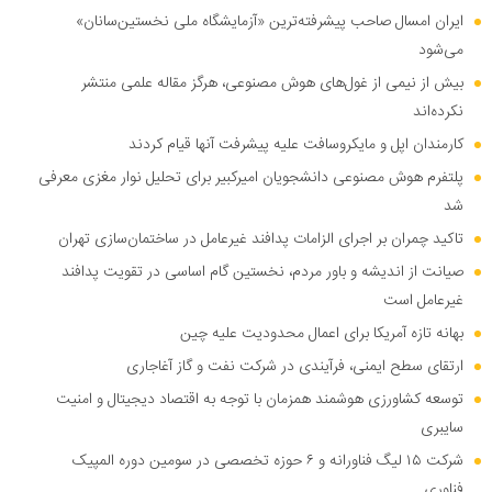
ایران امسال صاحب پیشرفته‌ترین «آزمایشگاه ملی نخستین‌سانان»
می‌شود
بیش از نیمی از غول‌های هوش مصنوعی، هرگز مقاله علمی منتشر
نکرده‌اند
کارمندان اپل و مایکروسافت علیه پیشرفت آنها قیام کردند
پلتفرم هوش مصنوعی دانشجویان امیرکبیر برای تحلیل نوار مغزی معرفی
شد
تاکید چمران بر اجرای الزامات پدافند غیرعامل در ساختمان‌سازی تهران
صیانت از اندیشه و باور مردم، نخستین گام اساسی در تقویت پدافند
غیرعامل است
بهانه تازه آمریکا برای اعمال محدودیت علیه چین
ارتقای سطح ایمنی، فرآیندی در شرکت نفت و گاز آغاجاری
توسعه کشاورزی هوشمند همزمان با توجه به اقتصاد دیجیتال و امنیت
سایبری
شرکت ۱۵ لیگ فناورانه و ۶ حوزه تخصصی در سومین دوره المپیک
فناوری