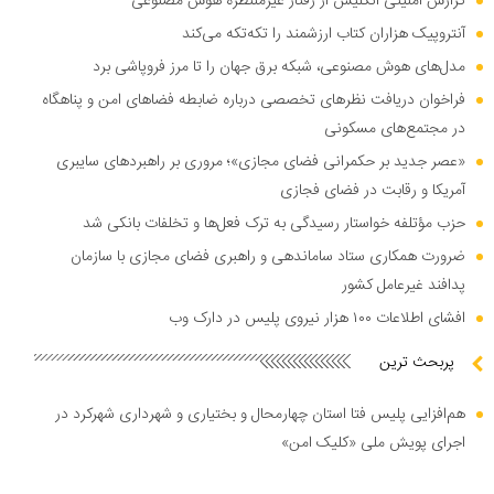
گزارش امنیتی انگلیس از رفتار غیرمنتظره هوش مصنوعی
آنتروپیک هزاران کتاب ارزشمند را تکه‌تکه می‌کند
مدل‌های هوش مصنوعی، شبکه برق جهان را تا مرز فروپاشی برد
فراخوان دریافت نظر‌های تخصصی درباره ضابطه فضا‌های امن و پناهگاه
در مجتمع‌های مسکونی
«عصر جدید بر حکمرانی فضای مجازی»؛ مروری بر راهبرد‌های سایبری
آمریکا و رقابت در فضای فجازی
حزب مؤتلفه خواستار رسیدگی به ترک فعل‌ها و تخلفات بانکی شد
ضرورت همکاری ستاد ساماندهی و راهبری فضای مجازی با سازمان
پدافند غیرعامل کشور
افشای اطلاعات ۱۰۰ هزار نیروی پلیس در دارک وب
پربحث ترین
هم‌افزایی پلیس فتا استان چهارمحال و بختیاری و شهرداری شهرکرد در
اجرای پویش ملی «کلیک امن»