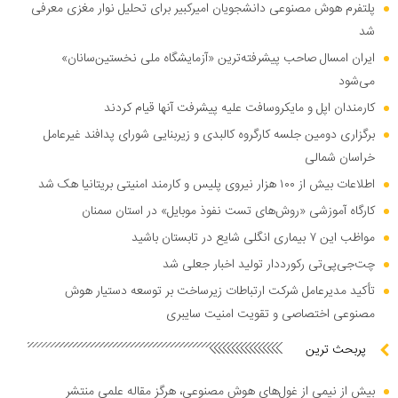
پلتفرم هوش مصنوعی دانشجویان امیرکبیر برای تحلیل نوار مغزی معرفی
شد
ایران امسال صاحب پیشرفته‌ترین «آزمایشگاه ملی نخستین‌سانان»
می‌شود
کارمندان اپل و مایکروسافت علیه پیشرفت آنها قیام کردند
برگزاری دومین جلسه کارگروه کالبدی و زیربنایی شورای پدافند غیرعامل
خراسان شمالی
اطلاعات بیش از ۱۰۰ هزار نیروی پلیس و کارمند امنیتی بریتانیا هک شد
کارگاه آموزشی «روش‌های تست نفوذ موبایل» در استان سمنان
مواظب این ۷ بیماری انگلی شایع در تابستان باشید
چت‌جی‌پی‌تی رکورددار تولید اخبار جعلی شد
تأکید مدیرعامل شرکت ارتباطات زیرساخت بر توسعه دستیار هوش
مصنوعی اختصاصی و تقویت امنیت سایبری
پربحث ترین
بیش از نیمی از غول‌های هوش مصنوعی، هرگز مقاله علمی منتشر