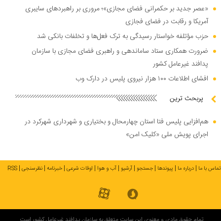
«عصر جدید بر حکمرانی فضای مجازی»؛ مروری بر راهبرد‌های سایبری
آمریکا و رقابت در فضای فجازی
حزب مؤتلفه خواستار رسیدگی به ترک فعل‌ها و تخلفات بانکی شد
ضرورت همکاری ستاد ساماندهی و راهبری فضای مجازی با سازمان
پدافند غیرعامل کشور
افشای اطلاعات ۱۰۰ هزار نیروی پلیس در دارک وب
پربحث ترین
هم‌افزایی پلیس فتا استان چهارمحال و بختیاری و شهرداری شهرکرد در
اجرای پویش ملی «کلیک امن»
تماس با ما
درباره ما
پیوندها
جستجو
آرشیو
آب و هوا
اوقات شرعی
خبرنامه
نظرسنجی
RSS
تمام حقوق مادی و معنوی این سایت متعلق به سازمان پدافند غیرعامل کشور است.