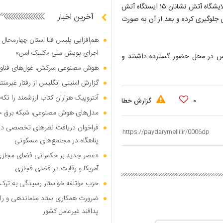
برای مهار این آتش و جلوگیری از سرایت آن به سایر مخازن و نقاط پالایشگاه آتش نشانان ۱۵ ایستگاه آتش
آخرین اخبار
ت آتش جلوگیری کرده و بعد از آن به صورت
هم‌افزایی پلیس فتا استان چهارمحال 
اجرای پویش ملی «کلیک امن»
نس در محل حضور گسترده داشتند و
هوش مصنوعی سرکش، غول‌های فناوری
گزارش امنیتی انگلیس از رفتار غیرم
آنتروپیک هزاران کتاب ارزشمند را تکه‌
۰
گزارش خطا
مدل‌های هوش مصنوعی، شبکه برق جهان
فراخوان دریافت نظر‌های تخصصی درب
پناهگاه در مجتمع‌های مسکونی
«عصر جدید بر حکمرانی فضای مجازی»؛
آمریکا و رقابت در فضای فجازی
حزب مؤتلفه خواستار رسیدگی به ترک 
ضرورت همکاری ستاد ساماندهی و را
پدافند غیرعامل کشور