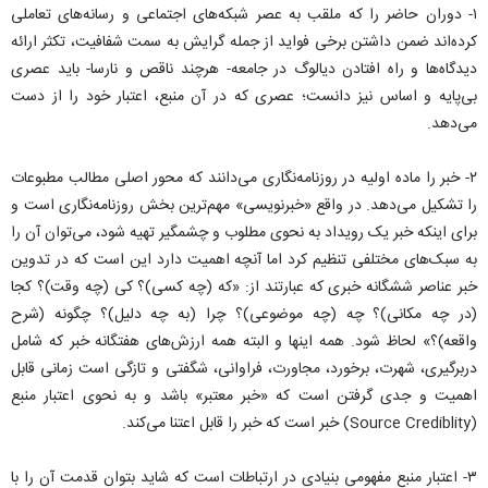
۱- دوران حاضر را که ملقب به عصر شبکه‌های اجتماعی و رسانه‌های تعاملی
کرده‌اند ضمن داشتن برخی فواید از جمله گرایش به سمت شفافیت، تکثر ارائه
دیدگاه‌ها و راه افتادن دیالوگ در جامعه- هرچند ناقص و نارسا- باید عصری
بی‌پایه و اساس نیز دانست؛ عصری که در آن منبع، اعتبار خود را از دست
می‌دهد.
۲- خبر را ماده اولیه در روزنامه‌نگارى می‌دانند که محور اصلى مطالب مطبوعات
را تشکیل مى‌دهد. در واقع «خبرنویسى» مهم‌ترین بخش روزنامه‌نگارى است و
براى اینکه خبر یک رویداد به نحوى مطلوب و چشمگیر تهیه شود، مى‌توان آن را
به سبک‌هاى مختلفى تنظیم کرد اما آنچه اهمیت دارد این است که در تدوین
خبر عناصر ششگانه خبرى که عبارتند از: «که (چه کسى)؟ کى (چه وقت)؟ کجا
(در چه مکانى)؟ چه (چه موضوعى)؟ چرا (به چه دلیل)؟ چگونه (شرح
واقعه)؟» لحاظ شود. همه اینها و البته همه ارزش‌های هفتگانه خبر که شامل
دربرگیری، شهرت، برخورد، مجاورت، فراوانی، شگفتی و تازگی است زمانی قابل
اهمیت و جدی گرفتن است که «خبر معتبر» باشد و به نحوی اعتبار منبع
(Source Crediblity) خبر است که خبر را قابل اعتنا می‌کند.
۳- اعتبار منبع مفهومی بنیادی در ارتباطات است که شاید بتوان قدمت آن را با