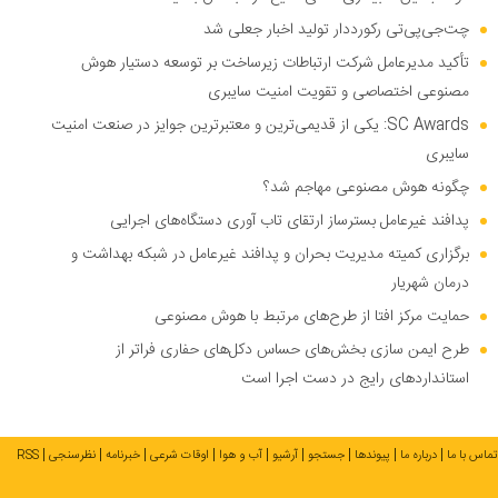
چت‌جی‌پی‌تی رکورددار تولید اخبار جعلی شد
تأکید مدیرعامل شرکت ارتباطات زیرساخت بر توسعه دستیار هوش
مصنوعی اختصاصی و تقویت امنیت سایبری
SC Awards: یکی از قدیمی‌ترین و معتبرترین جوایز در صنعت امنیت
سایبری
چگونه هوش مصنوعی مهاجم شد؟
پدافند غیرعامل بسترساز ارتقای تاب آوری دستگاه‌های اجرایی
برگزاری کمیته مدیریت بحران و پدافند غیرعامل در شبکه بهداشت و
درمان شهریار
حمایت مرکز افتا از طرح‌های مرتبط با هوش مصنوعی
طرح ایمن سازی بخش‌های حساس دکل‌های حفاری فراتر از
استاندارد‌های رایج در دست اجرا است
تماس با ما
درباره ما
پیوندها
جستجو
آرشیو
آب و هوا
اوقات شرعی
خبرنامه
نظرسنجی
RSS