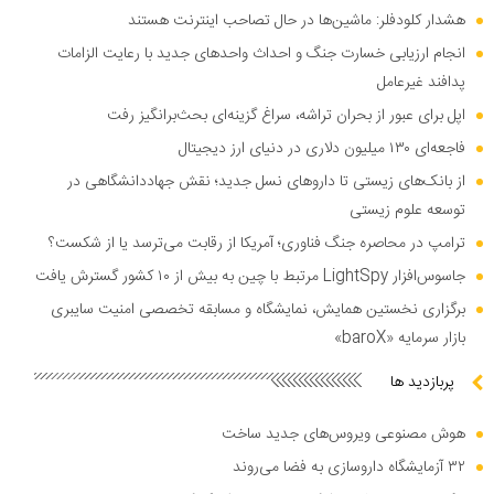
هشدار کلودفلر: ماشین‌ها در حال تصاحب اینترنت هستند
انجام ارزیابی خسارت جنگ و احداث واحد‌های جدید با رعایت الزامات
پدافند غیرعامل
اپل برای عبور از بحران تراشه، سراغ گزینه‌ای بحث‌برانگیز رفت
فاجعه‌ای ۱۳۰ میلیون دلاری در دنیای ارز دیجیتال
از بانک‌های زیستی تا دارو‌های نسل جدید؛ نقش جهاددانشگاهی در
توسعه علوم زیستی
ترامپ در محاصره جنگ فناوری؛ آمریکا از رقابت می‌ترسد یا از شکست؟
جاسوس‌افزار LightSpy مرتبط با چین به بیش از ۱۰ کشور گسترش یافت
برگزاری نخستین همایش، نمایشگاه و مسابقه تخصصی امنیت سایبری
بازار سرمایه «baroX»
پربازدید ها
هوش مصنوعی ویروس‌های جدید ساخت
۳۲ آزمایشگاه داروسازی به فضا می‌روند