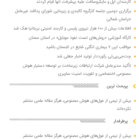
کارمندان اپل و مایکروسافت علیه پیشرفت آنها قیام کردند
برگزاری دومین جلسه کارگروه کالبدی و زیربنایی شورای پدافند غیرعامل
خراسان شمالی
اطلاعات بیش از ۱۰۰ هزار نیروی پلیس و کارمند امنیتی بریتانیا هک شد
کارگاه آموزشی «روش‌های تست نفوذ موبایل» در استان سمنان
مواظب این ۷ بیماری انگلی شایع در تابستان باشید
چت‌جی‌پی‌تی رکورددار تولید اخبار جعلی شد
تأکید مدیرعامل شرکت ارتباطات زیرساخت بر توسعه دستیار هوش
مصنوعی اختصاصی و تقویت امنیت سایبری
پربحث ترین
بیش از نیمی از غول‌های هوش مصنوعی، هرگز مقاله علمی منتشر
نکرده‌اند
پرطرفدار
بیش از نیمی از غول‌های هوش مصنوعی، هرگز مقاله علمی منتشر