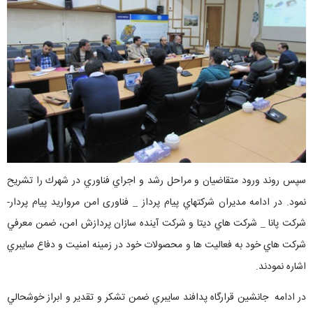
سپس روند ورود متقاضيان و مراحل رشد و اجراي فناوري در شهرك را تشريح
نمود. در ادامه مديران شركتهاي پيام پرداز
فناوری امن مروارید پیام پردار-
–
شركت پانا
شركت هاي ديتا و شركت آينده سازان پردازش امن، ضمن معرفي
–
شركت هاي خود به فعاليت ها و محصولات خود در زمينه امنيت و دفاع سايبري
اشاره نمودند.
در ادامه جانشين قرارگاه پدافند سايبري ضمن تشكر و تقدير و ابراز خوشحالي