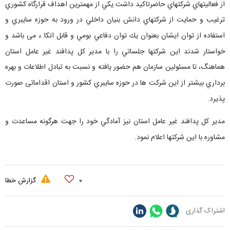
از فعاليتهاي شركتهاي حاضرتاكيد داشت يكي از مهمترين اهداف قرارگاه كشوري
ترغيب و حمايت از شركتهاي دانش بنيان داخلي در ورود به حوزه سايبري و
استفاده از توان ايشان بعنوان يك توان دفاعي بومي و قابل اتكا ء می باشد و
خواستار شدند اين شركتها جلساتي را با مدير كل پدافند غير عامل استان
هماهنگ، تا مسئولين سازمان هم حضور يافته و نسبت به تبادل اطلاعات و بهره
برداري بيشتر از اين شركت ها در حوزه سايبري كشور و استان اقداماتی صورت
پذيرد.
مدير كل پدافند غير عامل استان نيز آمادگي خود را جهت هرگونه مساعدت و
مشاوره با اين شركتها اعلام نمود.
۰
گزارش خطا
اشتراک گذاری