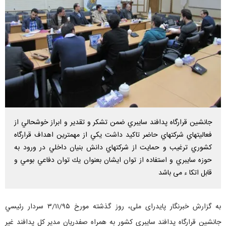
جانشين قرارگاه پدافند سايبري ضمن تشكر و تقدير و ابراز خوشحالي از
فعاليتهاي شركتهاي حاضر تاكيد داشت يكي از مهمترين اهداف قرارگاه
كشوري ترغيب و حمايت از شركتهاي دانش بنيان داخلي در ورود به
حوزه سايبري و استفاده از توان ايشان بعنوان يك توان دفاعي بومي و
قابل اتكا ء می باشد
به گزارش خبرنگار پایدرای ملی، روز گذشته مورخ ۳/۱۱/۹۵ سردار رئيسي
جانشين قرارگاه پدافند سايبري كشور به همراه صفدريان مدير كل پدافند غير