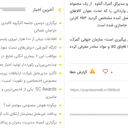
دیرکل گمرک گناوه از یک محموله
آخرین اخبار
 وارداتی را که تحت عنوان کالاهای
ورزشی اظهار شده بود مورد بازرسی قرار دادند که پس از بازرسی بعمل آمده مشخص گردید ۲۵۴ کارتن
برگزاری دومین جلسه کارگروه کالبدی و
خراسان شمالی
اطلاعات بیش از ۱۰۰ هزار نیروی پلیس و کارمند امنیتی بریتانیا هک شد
پیگیری است؛ سازمان جهانی گمرک،
 قاچاق کالا و مواد مخدر معرفی کرده
کارگاه آموزشی «روش‌های تست نفوذ م
مواظب این ۷ بیماری انگلی شایع در تابستان باشید
چت‌جی‌پی‌تی رکورددار تولید اخبار ج
۰
گزارش خطا
تأکید مدیرعامل شرکت ارتباطات زیر
مصنوعی اختصاصی و تقویت امنیت س
SC Awards: یکی از قدیمی‌ت
سایبری
چگونه هوش مصنوعی مهاجم شد؟
پدافند غیرعامل بسترساز ارتقای تاب آ
برگزاری کمیته مدیریت بحران و پدافن