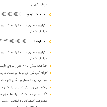
درمان شهریار
پربحث ترین
برگزاری دومین جلسه کارگروه کالبدی و
خراسان شمالی
پرطرفدار
برگزاری دومین جلسه کارگروه کالبدی و
خراسان شمالی
اطلاعات بیش از ۱۰۰ هزار نیروی پلیس و کارمند امنیتی بریتانیا هک شد
کارگاه آموزشی «روش‌های تست نفوذ م
مواظب این ۷ بیماری انگلی شایع در تابستان باشید
چت‌جی‌پی‌تی رکورددار تولید اخبار ج
تأکید مدیرعامل شرکت ارتباطات زیر
مصنوعی اختصاصی و تقویت امنیت س