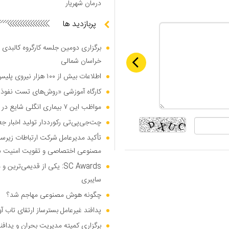
درمان شهریار
پربازدید ها
برگزاری دومین جلسه کارگروه کالبدی و
خراسان شمالی
اطلاعات بیش از ۱۰۰ هزار نیروی پلیس و کارمند امنیتی بریتانیا هک شد
کارگاه آموزشی «روش‌های تست نفوذ م
مواظب این ۷ بیماری انگلی شایع در تابستان باشید
چت‌جی‌پی‌تی رکورددار تولید اخبار ج
تأکید مدیرعامل شرکت ارتباطات زیر
مصنوعی اختصاصی و تقویت امنیت س
SC Awards: یکی از قدیمی‌ت
سایبری
چگونه هوش مصنوعی مهاجم شد؟
پدافند غیرعامل بسترساز ارتقای تاب آ
برگزاری کمیته مدیریت بحران و پدافن