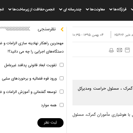
قرارگاه‌ها
معاونت‌ها
چندرسانه ای
انجمن حفاظت از زیرساخت‌ها
انج
نظرسنجی
 خبر:
۲۵۴۲۶
۰۴ بهمن ۱۳۹۵ - ۱۰:۳۵
مهمترین راهکار نهادینه سازی الزامات و ض
دستگاه‌های اجرایی را چه می دانید؟!
تقویت ابعاد قانونی پدافند غیرعامل
ورود قوه قضائیه و برخوردهای سلبی
مأموران گمرک ، مسئول حراست ومدیرکل
توسعه گفتمانی و آموزش الزامات و ض
همه موارد
 هزار عدد قرص ترامادول با هوشیاری مأموران گمرک، مسئول