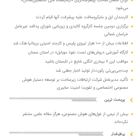
ایران امسال صاحب پیشرفته‌ترین «آزمایشگاه ملی نخستین‌سانان»
می‌شود
کارمندان اپل و مایکروسافت علیه پیشرفت آنها قیام کردند
برگزاری دومین جلسه کارگروه کالبدی و زیربنایی شورای پدافند غیرعامل
خراسان شمالی
اطلاعات بیش از ۱۰۰ هزار نیروی پلیس و کارمند امنیتی بریتانیا هک شد
کارگاه آموزشی «روش‌های تست نفوذ موبایل» در استان سمنان
مواظب این ۷ بیماری انگلی شایع در تابستان باشید
چت‌جی‌پی‌تی رکورددار تولید اخبار جعلی شد
تأکید مدیرعامل شرکت ارتباطات زیرساخت بر توسعه دستیار هوش
مصنوعی اختصاصی و تقویت امنیت سایبری
پربحث ترین
بیش از نیمی از غول‌های هوش مصنوعی، هرگز مقاله علمی منتشر
نکرده‌اند
پرطرفدار