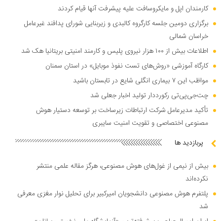
کارمندان اپل و مایکروسافت علیه پیشرفت آنها قیام کردند
برگزاری دومین جلسه کارگروه کالبدی و زیربنایی شورای پدافند غیرعامل
خراسان شمالی
اطلاعات بیش از ۱۰۰ هزار نیروی پلیس و کارمند امنیتی بریتانیا هک شد
کارگاه آموزشی «روش‌های تست نفوذ موبایل» در استان سمنان
مواظب این ۷ بیماری انگلی شایع در تابستان باشید
چت‌جی‌پی‌تی رکورددار تولید اخبار جعلی شد
تأکید مدیرعامل شرکت ارتباطات زیرساخت بر توسعه دستیار هوش
مصنوعی اختصاصی و تقویت امنیت سایبری
پربازدید ها
بیش از نیمی از غول‌های هوش مصنوعی، هرگز مقاله علمی منتشر
نکرده‌اند
پلتفرم هوش مصنوعی دانشجویان امیرکبیر برای تحلیل نوار مغزی معرفی
شد