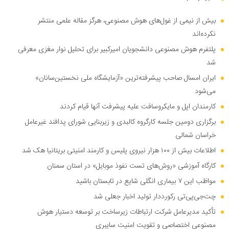
بیش از نیمی از غول‌های هوش مصنوعی، هرگز مقاله علمی منتشر
نکرده‌اند
پلتفرم هوش مصنوعی دانشجویان امیرکبیر برای تحلیل نوار مغزی معرفی
شد
ایران امسال صاحب پیشرفته‌ترین «آزمایشگاه ملی نخستین‌سانان»
می‌شود
کارمندان اپل و مایکروسافت علیه پیشرفت آنها قیام کردند
برگزاری دومین جلسه کارگروه کالبدی و زیربنایی شورای پدافند غیرعامل
خراسان شمالی
اطلاعات بیش از ۱۰۰ هزار نیروی پلیس و کارمند امنیتی بریتانیا هک شد
کارگاه آموزشی «روش‌های تست نفوذ موبایل» در استان سمنان
مواظب این ۷ بیماری انگلی شایع در تابستان باشید
چت‌جی‌پی‌تی رکورددار تولید اخبار جعلی شد
تأکید مدیرعامل شرکت ارتباطات زیرساخت بر توسعه دستیار هوش
مصنوعی اختصاصی و تقویت امنیت سایبری