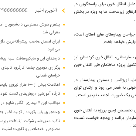
عامل انتقال خون برای پاسخگویی در
آخرین اخبار
ارتقای زیرساخت ها به ویژه در بخش
پلتفرم هوش مصنوعی دانشجویان امیرک
معرفی شد
 جراحان بیمارستان های استان است،
ایران امسال صاحب پیشرفته‌ترین «آز
افزایش خواهد یافت.
می‌شود
مارستانی، انتقال خون کردستان نیز
کارمندان اپل و مایکروسافت علیه پیشر
تکمیل پروژه ساختمان فنی انتقال خون
برگزاری دومین جلسه کارگروه کالبدی و
خراسان شمالی
، اورژانس و بستری بیمارستان در
اطلاعات بیش از ۱۰۰ هزار نیروی پلیس و کارمند امنیتی بریتانیا هک شد
ی به شمار می رود و ارتقای توان
کارگاه آموزشی «روش‌های تست نفوذ م
انی یک ضرورت اجتناب ناپذیر است .
مواظب این ۷ بیماری انگلی شایع در تابستان باشید
ص تخصیص زمین پروژه به انتقال خون
چت‌جی‌پی‌تی رکورددار تولید اخبار ج
و سازمان برنامه و بودجه خواست نسبت
تأکید مدیرعامل شرکت ارتباطات زیر
د .
مصنوعی اختصاصی و تقویت امنیت س