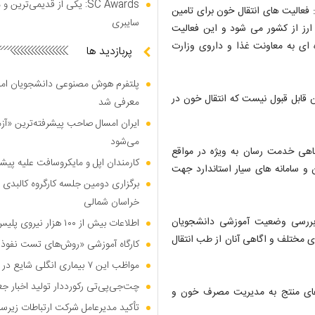
SC Awards: یکی از قدیمی‌ت
: فعالیت های انتقال خون برای تامین
سایبری
 ارز از کشور می شود و این فعالیت
ه ای به معاونت غذا و داروی وزارت
پربازدید ها
پلتفرم هوش مصنوعی دانشجویان امیرک
ن قابل قبول نیست که انتقال خون در
معرفی شد
ایران امسال صاحب پیشرفته‌ترین «آز
می‌شود
اهی خدمت رسان به ویژه در مواقع
کارمندان اپل و مایکروسافت علیه پیشر
 سامانه های سیار استاندارد جهت
برگزاری دومین جلسه کارگروه کالبدی و
خراسان شمالی
 بررسی وضعیت آموزشی دانشجویان
اطلاعات بیش از ۱۰۰ هزار نیروی پلیس و کارمند امنیتی بریتانیا هک شد
 مختلف و اگاهی آنان از طب انتقال
کارگاه آموزشی «روش‌های تست نفوذ م
مواظب این ۷ بیماری انگلی شایع در تابستان باشید
چت‌جی‌پی‌تی رکورددار تولید اخبار ج
 های منتج به مدیریت مصرف خون و
تأکید مدیرعامل شرکت ارتباطات زیر