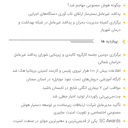
چگونه هوش مصنوعی مهاجم شد؟
پدافند غیرعامل بسترساز ارتقای تاب آوری دستگاه‌های اجرایی
برگزاری کمیته مدیریت بحران و پدافند غیرعامل در شبکه بهداشت و
درمان شهریار
پربازدید ها
برگزاری دومین جلسه کارگروه کالبدی و زیربنایی شورای پدافند غیرعامل
خراسان شمالی
اطلاعات بیش از ۱۰۰ هزار نیروی پلیس و کارمند امنیتی بریتانیا هک شد
کارگاه آموزشی «روش‌های تست نفوذ موبایل» در استان سمنان
مواظب این ۷ بیماری انگلی شایع در تابستان باشید
چت‌جی‌پی‌تی رکورددار تولید اخبار جعلی شد
تأکید مدیرعامل شرکت ارتباطات زیرساخت بر توسعه دستیار هوش
مصنوعی اختصاصی و تقویت امنیت سایبری
SC Awards: یکی از قدیمی‌ترین و معتبرترین جوایز در صنعت امنیت