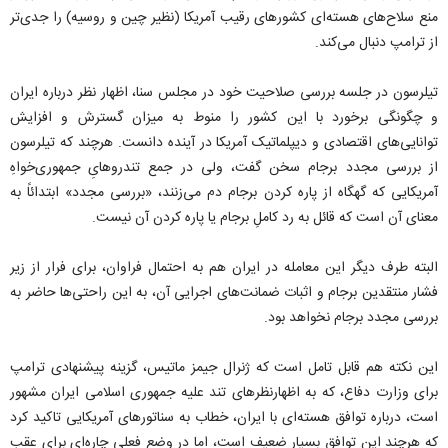
منع سلاح‌های هسته‌ای کشورهای رقیب آمریکا (نظیر چین و روسیه) را جدی‌تر
از ترامپ دنبال می‌کند.
تیلرسون در جلسه بررسی صلاحیت خود در مجلس سنا، اظهار نظر درباره ایران
و چگونگی برخورد با این کشور را منوط به میزان گسترش و افزایش
توانایی‌های اقتصادی و دیپلماتیک آمریکا در آینده دانست. هرچند که تیلرسون
از بررسی مجدد برجام سخن گفت، ولی در جمع تندروهایِ جمهوری‌خواهِ
آمریکایی که گهگاه از پاره کردن برجام دم می‌زنند، «بررسی مجدد» ابتدائاً به
معنای آن است که قائل به رد کاملِ برجام یا پاره کردن آن نیست.
البته طرف دیگر این معامله در ایران هم به احتمال فراوان، برای فرار از زیر
فشار منتقدین برجام و اثبات ضمانت‌های اجرایی آن، به این راحتی‌ها حاضر به
بررسی مجدد برجام نخواهد بود.
این نکته هم قابل تامل است که ژنرال جیمز ماتیس، گزینه پیشنهادی ترامپ
برای وزارت دفاع، که به اظهارنظرهای تند علیه جمهوری اسلامی ایران مشهور
است، درباره توافق هسته‌ای با ایران، خطاب به سناتورهای آمریکایی تاکید کرد
که هرچند این توافق بسیار ضعیف است، اما در وضع فعلی چاره‌ای برای عقب