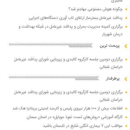
سایبری
چگونه هوش مصنوعی مهاجم شد؟
پدافند غیرعامل بسترساز ارتقای تاب آوری دستگاه‌های اجرایی
برگزاری کمیته مدیریت بحران و پدافند غیرعامل در شبکه بهداشت و
درمان شهریار
پربحث ترین
برگزاری دومین جلسه کارگروه کالبدی و زیربنایی شورای پدافند غیرعامل
خراسان شمالی
پرطرفدار
برگزاری دومین جلسه کارگروه کالبدی و زیربنایی شورای پدافند غیرعامل
خراسان شمالی
اطلاعات بیش از ۱۰۰ هزار نیروی پلیس و کارمند امنیتی بریتانیا هک شد
کارگاه آموزشی «روش‌های تست نفوذ موبایل» در استان سمنان
مواظب این ۷ بیماری انگلی شایع در تابستان باشید