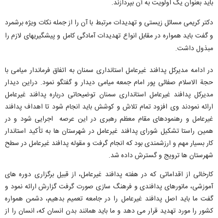
باید بعنوان یک اولویت به آن بپردازند.
دکتر کریمی مسائل زیستی و تهدیدات مرتبط با آن را از جمله نکات ویژه برشمرد
و گفت باید همواره در مقابل انواع تهدیدات آمادگی کامل و پیشگیریهای لازم را
مبذول داشت.
در ادامه مدیرکل پدافند غیرعامل استانداری سمنان به اتفاق فرماندار میامی با
حجة الاسلام صفائی پور امام جمعه میامی دیدار و گفتگو نمود. دراین دیدار
مدیرکل پدافند غیرعامل استانداری سمنان توضیحاتی درباره پدافند غیرعامل
ارائه نمودند وی افزود تمام تلاش و کوشش باید انجام شود تا اهداف پدافند
غیرعامل و رهنمودهای مقام معظم رهبری در این عرصه اجرایی شود و در
همین راستا تشکیل شورای پدافند غیرعامل در شهرستان ها به تأکید استاندار
کار بسیار مهم و ارزشمندی بود که انجام گرفت و مقوله پدافند غیرعامل در سطح
شهرستان ها ترویج و گسترش داده شد.
کارخائی از اقداماتی که در هفته پدافند غیرعامل، از قبیل برگزاری دوره های
آموزشی، مانورهای پدافندی و فرهنگ سازی صورت گرفت گزارش ارائه نمود و
گفت ما باید اصل پدافند غیرعامل را در جامعه تعمیم بدهیم، دشمن همواره
کشور را مورد تهدید قرار می دهد و ما باید همانند بدن انسان که، انسان را از