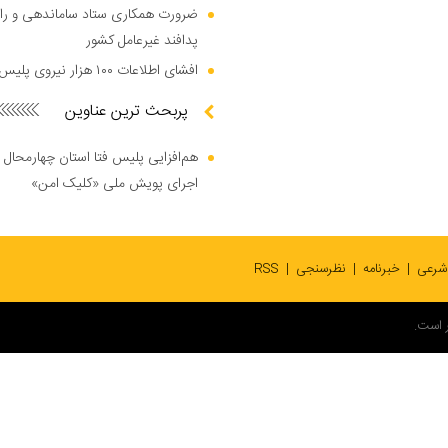
ضرورت همکاری ستاد ساماندهی و را
پدافند غیرعامل کشور
افشای اطلاعات ۱۰۰ هزار نیروی پلیس در دارک وب
پربحث ترین عناوین
هم‌افزایی پلیس فتا استان چهارمحال 
اجرای پویش ملی «کلیک امن»
 شرعی
خبرنامه
نظرسنجی
RSS
 است.