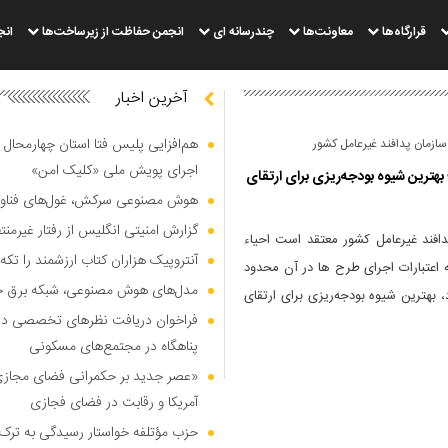
قرارگاه‌ها
معاونت‌ها
چندرسانه ای
انجمن حفاظت از زیرساخت‌ها
انج
آخرین اخبار
هم‌افزایی پلیس فتا استان چهارمحال 
ازمان پدافند غیرعامل کشور
اجرای پویش ملی «کلیک امن»
بهترین شیوه بودجه‌ریزی برای ارتقای
هوش مصنوعی سرکش، غول‌های فناوری
گزارش امنیتی انگلیس از رفتار غیرم
دافند غیرعامل کشور معتقد است احیاء
آنتروپیک هزاران کتاب ارزشمند را تکه‌
ه اعتبارات اجرای طرح ها در آن محدود
مدل‌های هوش مصنوعی، شبکه برق جهان
 بهترین شیوه بودجه‌ریزی برای ارتقای
فراخوان دریافت نظر‌های تخصصی درب
پناهگاه در مجتمع‌های مسکونی
«عصر جدید بر حکمرانی فضای مجازی»؛
آمریکا و رقابت در فضای فجازی
حزب مؤتلفه خواستار رسیدگی به ترک 