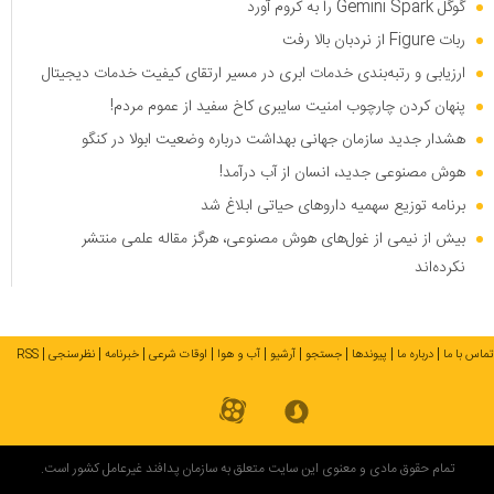
گوگل Gemini Spark را به کروم آورد
ربات Figure از نردبان بالا رفت
ارزیابی و رتبه‌بندی خدمات ابری در مسیر ارتقای کیفیت خدمات دیجیتال
پنهان کردن چارچوب امنیت سایبری کاخ سفید از عموم مردم!
هشدار جدید سازمان جهانی بهداشت درباره وضعیت ابولا در کنگو
هوش مصنوعی جدید، انسان از آب درآمد!
برنامه توزیع سهمیه دارو‌های حیاتی ابلاغ شد
بیش از نیمی از غول‌های هوش مصنوعی، هرگز مقاله علمی منتشر
نکرده‌اند
تماس با ما
درباره ما
پیوندها
جستجو
آرشیو
آب و هوا
اوقات شرعی
خبرنامه
نظرسنجی
RSS
تمام حقوق مادی و معنوی این سایت متعلق به سازمان پدافند غیرعامل کشور است.