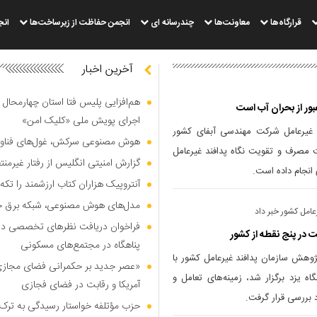
قرارگاه‌ها
معاونت‌ها
چندرسانه ای
انجمن حفاظت از زیرساخت‌ها
انج
آخرین اخبار
هم‌افزایی پلیس فتا استان چهارمحال 
ور از بحران آب است
اجرای پویش ملی «کلیک امن»
د غیرعامل شرکت مهندسی آبفای کشور
هوش مصنوعی سرکش، غول‌های فناوری
ت مصرف و تقویت نگاه پدافند غیرعامل
گزارش امنیتی انگلیس از رفتار غیرم
انجام داده است.
آنتروپیک هزاران کتاب ارزشمند را تکه‌
مدل‌های هوش مصنوعی، شبکه برق جهان
امل کشور خبر داد
فراخوان دریافت نظر‌های تخصصی درب
 در پنج نقطه از کشور
پناهگاه در مجتمع‌های مسکونی
وهش سازمان پدافند غیرعامل کشور با
«عصر جدید بر حکمرانی فضای مجازی»؛
اه یزد برگزار شد، زمینه‌های تعامل و
آمریکا و رقابت در فضای فجازی
 بررسی قرار گرفت.
حزب مؤتلفه خواستار رسیدگی به ترک 