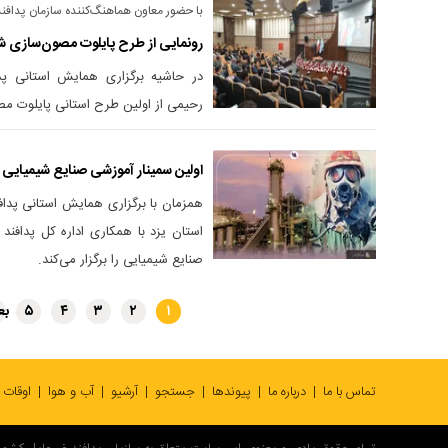
با حضور معاون هماهنگ‌کننده سازمان پدافن
رونمایی از طرح پایلوت مصون‌سازی شی
در حاشیه برگزاری همایش استانی پد
رحیمی از اولین طرح استانی پایلوت م
اولین سمینار آموزشی صنایع شیمیایی ا
همزمان با برگزاری همایش استانی پد
استان یزد با همکاری اداره کل پدافند
صنایع شیمیایی را برگزار می‌کند.
۲
۳
۴
۵
بع
۱
تماس با ما
درباره ما
پیوندها
جستجو
آرشیو
آب و هوا
اوقات