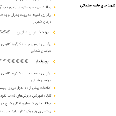
ر شهید حاج قاسم سلیمانی
پدافند غیرعامل بسترساز ارتقای تاب آ
برگزاری کمیته مدیریت بحران و پدافن
درمان شهریار
پربحث ترین عناوین
برگزاری دومین جلسه کارگروه کالبدی و
خراسان شمالی
پرطرفدار
برگزاری دومین جلسه کارگروه کالبدی و
خراسان شمالی
اطلاعات بیش از ۱۰۰ هزار نیروی پلیس و کارمند امنیتی بریتانیا هک شد
کارگاه آموزشی «روش‌های تست نفوذ م
مواظب این ۷ بیماری انگلی شایع در تابستان باشید
چت‌جی‌پی‌تی رکورددار تولید اخبار ج