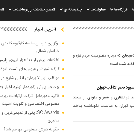
قرارگاه‌ها
معاونت‌ها
چندرسانه ای
انجمن حفاظت از زیرساخت‌ها
انج
آخرین اخبار
برگزاری دومین جلسه کارگروه کالبدی و
خراسان شمالی
هیجان که درباره مظلومیت مردم غزه و
اطلاعات بیش از ۱۰۰ هزار نیروی پلیس و کارمند امنیتی بریتانیا هک شد
اخته شده است.
کارگاه آموزشی «روش‌های تست نفوذ م
مواظب این ۷ بیماری انگلی شایع در تابستان باشید
چت‌جی‌پی‌تی رکورددار تولید اخبار ج
سرود نجم الثاقب تهران
تأکید مدیرعامل شرکت ارتباطات زیر
مد ذوالفقاری و شعر و ملودی از سجاد
مصنوعی اختصاصی و تقویت امنیت س
قب تهران به مناسبت نکوداشت پدافند
SC Awards: یکی از قدیمی‌ت
سایبری
چگونه هوش مصنوعی مهاجم شد؟