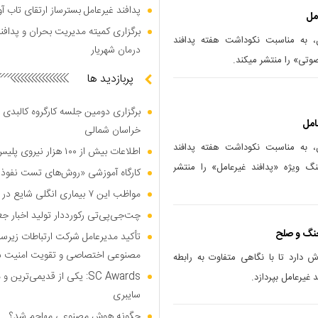
پدافند غیرعامل بسترساز ارتقای تاب آ
مل
برگزاری کمیته مدیریت بحران و پدافن
ل، به مناسبت نکوداشت هفته پدافند
درمان شهریار
پربازدید ها
برگزاری دومین جلسه کارگروه کالبدی و
امل
خراسان شمالی
ل، به مناسبت نکوداشت هفته پدافند
اطلاعات بیش از ۱۰۰ هزار نیروی پلیس و کارمند امنیتی بریتانیا هک شد
و نماهنگ ویژه «پدافند غیرعامل» را منتشر
کارگاه آموزشی «روش‌های تست نفوذ م
مواظب این ۷ بیماری انگلی شایع در تابستان باشید
چت‌جی‌پی‌تی رکورددار تولید اخبار ج
جنگ و صلح
تأکید مدیرعامل شرکت ارتباطات زیر
مصنوعی اختصاصی و تقویت امنیت س
ش دارد تا با نگاهی متفاوت به رابطه
SC Awards: یکی از قدیمی‌ت
غیرعامل بپردازد.
سایبری
چگونه هوش مصنوعی مهاجم شد؟