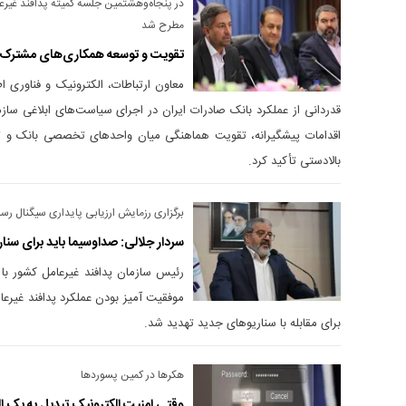
در پنجاه‌و‌هشتمین جلسه کمیته پدافند غیرع
مطرح شد
تقویت و توسعه همکاری‌های مشترک ب
معاون ارتباطات، الکترونیک و فناوری ا
قدردانی از عملکرد بانک صادرات ایران در اجرای سیاست‌های ابلاغی سازم
اقدامات پیشگیرانه، تقویت هماهنگی میان واحد‌های تخصصی بانک و ت
بالادستی تأکید کرد.
برگزاری رزمایش ارزیابی پایداری سیگنال رسا
سردار جلالی: صداوسیما باید برای سنا
موفقیت آمیز بودن عملکرد پدافند غیرعا
برای مقابله با سناریو‌های جدید تهدید شد.
هکر‌ها در کمین پسورد‌ها
وقتی امنیت الکترونیک تبدیل به یک ال