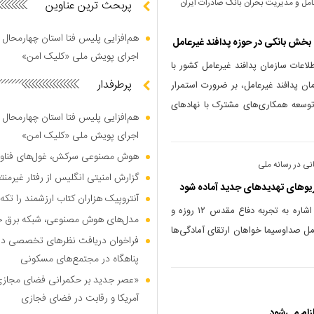
امل و مدیریت بحران بانک صادرات ایران
پربحث ترین عناوین
هم‌افزایی پلیس فتا استان چهارمحال 
خش بانکی در حوزه پدافند غیرعامل
اجرای پویش ملی «کلیک امن»
طلاعات سازمان پدافند غیرعامل کشور با
پرطرفدار
ان پدافند غیرعامل، بر ضرورت استمرار
وسعه همکاری‌های مشترک با نهاد‌های
هم‌افزایی پلیس فتا استان چهارمحال 
اجرای پویش ملی «کلیک امن»
هوش مصنوعی سرکش، غول‌های فناوری
نی در رسانه ملی
گزارش امنیتی انگلیس از رفتار غیرم
ریو‌های تهدید‌های جدید آماده شود
آنتروپیک هزاران کتاب ارزشمند را تکه‌
رئیس سازمان پدافند غیرعامل کشور با اشاره به تجربه دفاع مقدس ۱۲ روزه و
مدل‌های هوش مصنوعی، شبکه برق جهان
مل صداوسیما خواهان ارتقای آمادگی‌ها
فراخوان دریافت نظر‌های تخصصی درب
پناهگاه در مجتمع‌های مسکونی
«عصر جدید بر حکمرانی فضای مجازی»؛
آمریکا و رقابت در فضای فجازی
زام می‌شود