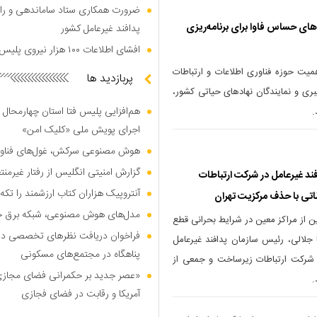
ضرورت همکاری ستاد ساماندهی و را
های حساس فاوا برای برنامه‌ریزی
پدافند غیرعامل کشور
افشای اطلاعات ۱۰۰ هزار نیروی پلیس در دارک وب
یت حوزه فناوری اطلاعات و ارتباطات
پربازدید ها
بری و نمایندگان نهاد‌های حیاتی کشور،
هم‌افزایی پلیس فتا استان چهارمحال 
اجرای پویش ملی «کلیک امن»
هوش مصنوعی سرکش، غول‌های فناوری
گزارش امنیتی انگلیس از رفتار غیرم
ند غیرعامل در شرکت ارتباطات
آنتروپیک هزاران کتاب ارزشمند را تکه‌
طاتی با حذف مرکزیت تهران
مدل‌های هوش مصنوعی، شبکه برق جهان
ن از مراکز معین در شرایط بحرانی قطع
فراخوان دریافت نظر‌های تخصصی درب
 جلالی، رئیس سازمان پدافند غیرعامل
پناهگاه در مجتمع‌های مسکونی
مل شرکت ارتباطات زیرساخت و جمعی از
«عصر جدید بر حکمرانی فضای مجازی»؛
.
آمریکا و رقابت در فضای فجازی