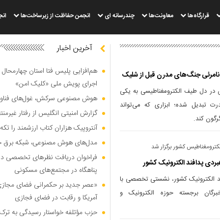
قرارگاه‌ها
معاونت‌ها
چندرسانه ای
انجمن حفاظت از زیرساخت‌ها
انج
آخرین اخبار
هم‌افزایی پلیس فتا استان چهارمحال 
اجرای پویش ملی «کلیک امن»
ش در دل طیف الکترومغناطیسی به یکی
هوش مصنوعی سرکش، غول‌های فناوری
 قدرت تبدیل شده؛ ابزاری که می‌تواند
گزارش امنیتی انگلیس از رفتار غیرم
رگون کند.
آنتروپیک هزاران کتاب ارزشمند را تکه‌
مدل‌های هوش مصنوعی، شبکه برق جهان
لکترومغناطیس کشور برگزار شد
فراخوان دریافت نظر‌های تخصصی درب
دی پدافند الکترونیک کشور
پناهگاه در مجتمع‌های مسکونی
فند الکترونیک کشور، نشستی تخصصی با
«عصر جدید بر حکمرانی فضای مجازی»؛
رگان برجسته حوزه الکترونیک و
آمریکا و رقابت در فضای فجازی
حزب مؤتلفه خواستار رسیدگی به ترک 