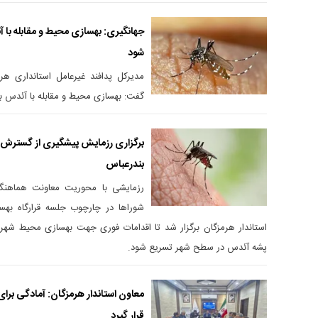
جهانگیری: بهسازی محیط و مقابله با 
شود
مدیرکل پدافند غیرعامل استانداری ه
گفت: بهسازی محیط و مقابله با آئدس ب
برگزاری رزمایش پیشگیری از گسترش 
بندرعباس
رزمایشی با محوریت معاونت هماهنگی
شورا‌ها در چارچوب جلسه قرارگاه بهس
استاندار هرمزگان برگزار شد تا اقدامات فوری جهت بهسازی محیط شه
پشه آئدس در سطح شهر تسریع شود.
معاون استاندار هرمزگان: آمادگی برای
قرار گیرد