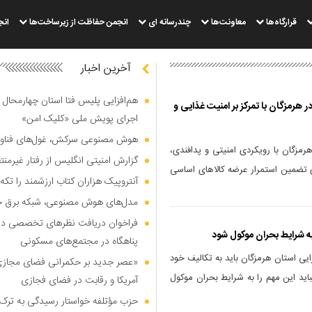
قرارگاه‌ها
معاونت‌ها
چندرسانه ای
انجمن حفاظت از زیرساخت‌ها
انج
آخرین اخبار
هم‌افزایی پلیس فتا استان چهارمحال 
 هرمزگان با تمرکز بر امنیت غذایی و
اجرای پویش ملی «کلیک امن»
هوش مصنوعی سرکش، غول‌های فناوری
رمزگان با رویکردی امنیتی و پدافندی،
گزارش امنیتی انگلیس از رفتار غیرم
ای تضمین استمرار عرضه کالا‌های اساسی
آنتروپیک هزاران کتاب ارزشمند را تکه‌
مدل‌های هوش مصنوعی، شبکه برق جهان
فراخوان دریافت نظر‌های تخصصی درب
به شرایط بحران موکول شود
پناهگاه در مجتمع‌های مسکونی
ایی استان هرمزگان باید به تکالیف خود
«عصر جدید بر حکمرانی فضای مجازی»؛
باید این مهم را به شرایط بحران موکول
آمریکا و رقابت در فضای فجازی
حزب مؤتلفه خواستار رسیدگی به ترک 