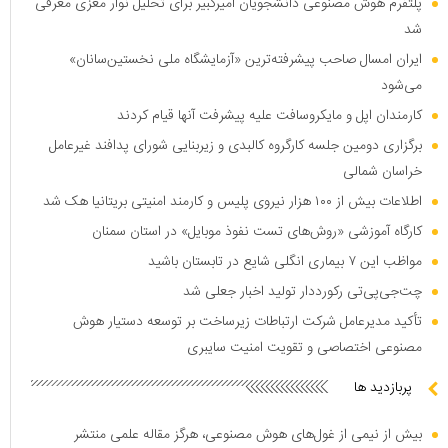
پلتفرم هوش مصنوعی دانشجویان امیرکبیر برای تحلیل نوار مغزی معرفی
شد
ایران امسال صاحب پیشرفته‌ترین «آزمایشگاه ملی نخستین‌سانان»
می‌شود
کارمندان اپل و مایکروسافت علیه پیشرفت آنها قیام کردند
برگزاری دومین جلسه کارگروه کالبدی و زیربنایی شورای پدافند غیرعامل
خراسان شمالی
اطلاعات بیش از ۱۰۰ هزار نیروی پلیس و کارمند امنیتی بریتانیا هک شد
کارگاه آموزشی «روش‌های تست نفوذ موبایل» در استان سمنان
مواظب این ۷ بیماری انگلی شایع در تابستان باشید
چت‌جی‌پی‌تی رکورددار تولید اخبار جعلی شد
تأکید مدیرعامل شرکت ارتباطات زیرساخت بر توسعه دستیار هوش
مصنوعی اختصاصی و تقویت امنیت سایبری
پربازدید ها
بیش از نیمی از غول‌های هوش مصنوعی، هرگز مقاله علمی منتشر