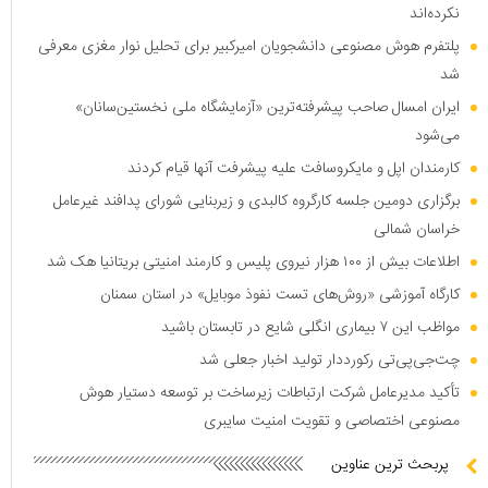
نکرده‌اند
پلتفرم هوش مصنوعی دانشجویان امیرکبیر برای تحلیل نوار مغزی معرفی
شد
ایران امسال صاحب پیشرفته‌ترین «آزمایشگاه ملی نخستین‌سانان»
می‌شود
کارمندان اپل و مایکروسافت علیه پیشرفت آنها قیام کردند
برگزاری دومین جلسه کارگروه کالبدی و زیربنایی شورای پدافند غیرعامل
خراسان شمالی
اطلاعات بیش از ۱۰۰ هزار نیروی پلیس و کارمند امنیتی بریتانیا هک شد
کارگاه آموزشی «روش‌های تست نفوذ موبایل» در استان سمنان
مواظب این ۷ بیماری انگلی شایع در تابستان باشید
چت‌جی‌پی‌تی رکورددار تولید اخبار جعلی شد
تأکید مدیرعامل شرکت ارتباطات زیرساخت بر توسعه دستیار هوش
مصنوعی اختصاصی و تقویت امنیت سایبری
پربحث ترین عناوین