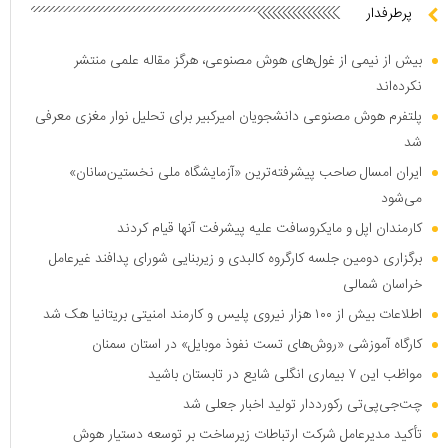
پرطرفدار
بیش از نیمی از غول‌های هوش مصنوعی، هرگز مقاله علمی منتشر
نکرده‌اند
پلتفرم هوش مصنوعی دانشجویان امیرکبیر برای تحلیل نوار مغزی معرفی
شد
ایران امسال صاحب پیشرفته‌ترین «آزمایشگاه ملی نخستین‌سانان»
می‌شود
کارمندان اپل و مایکروسافت علیه پیشرفت آنها قیام کردند
برگزاری دومین جلسه کارگروه کالبدی و زیربنایی شورای پدافند غیرعامل
خراسان شمالی
اطلاعات بیش از ۱۰۰ هزار نیروی پلیس و کارمند امنیتی بریتانیا هک شد
کارگاه آموزشی «روش‌های تست نفوذ موبایل» در استان سمنان
مواظب این ۷ بیماری انگلی شایع در تابستان باشید
چت‌جی‌پی‌تی رکورددار تولید اخبار جعلی شد
تأکید مدیرعامل شرکت ارتباطات زیرساخت بر توسعه دستیار هوش