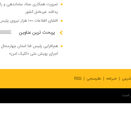
ضرورت همکاری ستاد ساماندهی و را
پدافند غیرعامل کشور
افشای اطلاعات ۱۰۰ هزار نیروی پلیس در دارک وب
پربحث ترین عناوین
هم‌افزایی پلیس فتا استان چهارمحال 
اجرای پویش ملی «کلیک امن»
 شرعی
خبرنامه
نظرسنجی
RSS
 است.