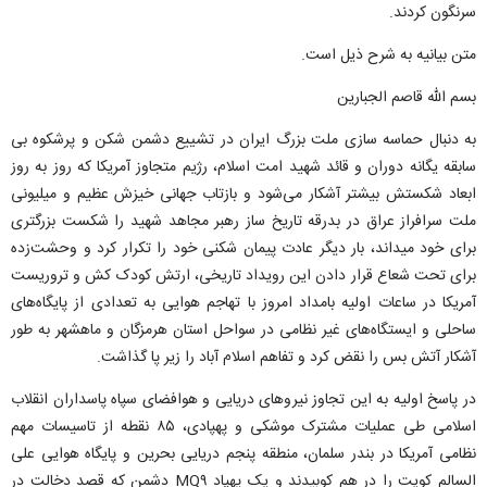
سرنگون کردند.
متن بیانیه به شرح ذیل است.
بسم الله قاصم الجبارین
به دنبال حماسه سازی ملت بزرگ ایران در تشییع دشمن شکن و پرشکوه بی
سابقه یگانه دوران و قائد شهید امت اسلام، رژیم متجاوز آمریکا که روز به روز
ابعاد شکستش بیشتر آشکار می‌شود و بازتاب جهانی خیزش عظیم و میلیونی
ملت سرافراز عراق در بدرقه تاریخ ساز رهبر مجاهد شهید را شکست بزرگتری
برای خود میداند، بار دیگر عادت پیمان شکنی خود را تکرار کرد و وحشت‌زده
برای تحت شعاع قرار دادن این رویداد تاریخی، ارتش کودک کش و تروریست
آمریکا در ساعات اولیه بامداد امروز با تهاجم هوایی به تعدادی از پایگاه‌های
ساحلی و ایستگاه‌های غیر نظامی در سواحل استان هرمزگان و ماهشهر به طور
آشکار آتش بس را نقض کرد و تفاهم اسلام آباد را زیر پا گذاشت.
در پاسخ اولیه به این تجاوز نیرو‌های دریایی و هوافضای سپاه پاسداران انقلاب
اسلامی طی عملیات مشترک موشکی و پهپادی، ۸۵ نقطه از تاسیسات مهم
نظامی آمریکا در بندر سلمان، منطقه پنجم دریایی بحرین و پایگاه هوایی علی
السالم کویت را در هم کوبیدند و یک پهپاد MQ۹ دشمن که قصد دخالت در