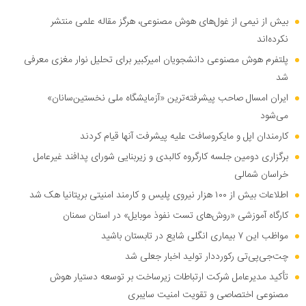
بیش از نیمی از غول‌های هوش مصنوعی، هرگز مقاله علمی منتشر
نکرده‌اند
پلتفرم هوش مصنوعی دانشجویان امیرکبیر برای تحلیل نوار مغزی معرفی
شد
ایران امسال صاحب پیشرفته‌ترین «آزمایشگاه ملی نخستین‌سانان»
می‌شود
کارمندان اپل و مایکروسافت علیه پیشرفت آنها قیام کردند
برگزاری دومین جلسه کارگروه کالبدی و زیربنایی شورای پدافند غیرعامل
خراسان شمالی
اطلاعات بیش از ۱۰۰ هزار نیروی پلیس و کارمند امنیتی بریتانیا هک شد
کارگاه آموزشی «روش‌های تست نفوذ موبایل» در استان سمنان
مواظب این ۷ بیماری انگلی شایع در تابستان باشید
چت‌جی‌پی‌تی رکورددار تولید اخبار جعلی شد
تأکید مدیرعامل شرکت ارتباطات زیرساخت بر توسعه دستیار هوش
مصنوعی اختصاصی و تقویت امنیت سایبری