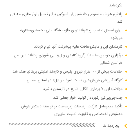
نکرده‌اند
پلتفرم هوش مصنوعی دانشجویان امیرکبیر برای تحلیل نوار مغزی معرفی
شد
ایران امسال صاحب پیشرفته‌ترین «آزمایشگاه ملی نخستین‌سانان»
می‌شود
کارمندان اپل و مایکروسافت علیه پیشرفت آنها قیام کردند
برگزاری دومین جلسه کارگروه کالبدی و زیربنایی شورای پدافند غیرعامل
خراسان شمالی
اطلاعات بیش از ۱۰۰ هزار نیروی پلیس و کارمند امنیتی بریتانیا هک شد
کارگاه آموزشی «روش‌های تست نفوذ موبایل» در استان سمنان
مواظب این ۷ بیماری انگلی شایع در تابستان باشید
چت‌جی‌پی‌تی رکورددار تولید اخبار جعلی شد
تأکید مدیرعامل شرکت ارتباطات زیرساخت بر توسعه دستیار هوش
مصنوعی اختصاصی و تقویت امنیت سایبری
پربازدید ها