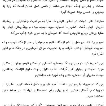
انجام تمام و کمال وظیفه دانست و تأکید کرد: خدمتی که مدیران در شرایط
سخت و بحرانی جنگ انجام می‌دهند از جنس عمل صالح است که باید به
بهترین و احسن وجه صورت گیرد.
نماینده عالی دولت در استان فارس با اشاره به موقعیت جغرافیایی و پیشینه
تاریخی ایران گفت: کشور ما همواره مورد تهدید بوده و ویژگی‌های ایران به
مثابه پر‌های زیبای طاووس است که صیادان را به سوی خود جذب می‌کند.
امیری پدافند غیرعامل را هم از نگاه اقلیم و جغرافیا و هم از نگاه تهدید، یک
ضرورت غیرقابل اجتناب خواند و به تجربیات موفق تاب‌آوری در جنگ‌های اخیر
اشاره کرد.
وی تصریح کرد: در جریان جنگ رمضان، نقطه‌ای در استان فارس بیش از ۲۰۰ بار
مورد اصابت و بمباران قرار گرفت، اما به دلیل رعایت دقیق الزامات پدافندی
توسط مدیران آن بخش، حتی یک شهید هم نداشتیم.
وی گفت: هرچند با رسیدن به نقطه آسیب‌ناپذیری کامل فاصله داریم، اما باید از
تجربیات جنگ‌های ترکیبی اخیر برای رفع ضعف‌ها و ایرادات در سطح کلان
استفاده کنیم.
استاندار فارس در ادامه بر لزوم تفکر سیستمی تأکید کرد و خاطرنشان کرد: هر