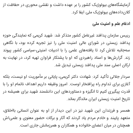
آزمایشگاه‌های بیولوژیک کشور را بر عهده داشت و نقشی محوری در حفاظت از
کلان‌داده‌های بیولوژیک ملی ایفا کرد.
ادغام علم و امنیت ملی
رییس سازمان پدافند غیرعامل کشور متذکر شد: شهید کریمی که نمایندگی حوزه
پدافند زیستی در شورای عالی امنیت ملی را نیز تجربه کرده بود، با نگاهی
سه‌جانبه تلاش کرد تا یافته‌های علمی را با ادبیات امنیتی-سیاسی کشور پیوند
زند. گزارش‌ها و اسناد راهبردی که او با پشتکار فراوان تهیه کرد، در نهایت به
ارکان اصلی سند ملی پدافند زیستی تبدیل شد.
سردار جلالی تأکید کرد: شهادت دکتر کریمی، پایانی بر مأموریت او نیست، بلکه
آغازی برای تداوم راه پرافتخار اوست. امروز وظیفه داریم اهداف ناتمام او را با
قدرت پیگیری کنیم تا انگیزه و دستاورد‌های این دانشمند شهید برای همیشه در
تاریخ امنیت زیستی ایران ماندگار بماند.
همسر و فرزندان این شهید نیز در این دیدار از او به عنوان انسانی بااخلاق،
متعهد پایبند و خادم مردم یاد کردند که آثار و برکات حضور معنوی و علمی‌اش
همچنان در میان اعضای خانواده و همکاران و همرزمانش جاری است.