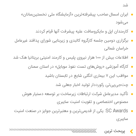
شد
ایران امسال صاحب پیشرفته‌ترین «آزمایشگاه ملی نخستین‌سانان»
می‌شود
کارمندان اپل و مایکروسافت علیه پیشرفت آنها قیام کردند
برگزاری دومین جلسه کارگروه کالبدی و زیربنایی شورای پدافند غیرعامل
خراسان شمالی
اطلاعات بیش از ۱۰۰ هزار نیروی پلیس و کارمند امنیتی بریتانیا هک شد
کارگاه آموزشی «روش‌های تست نفوذ موبایل» در استان سمنان
مواظب این ۷ بیماری انگلی شایع در تابستان باشید
چت‌جی‌پی‌تی رکورددار تولید اخبار جعلی شد
تأکید مدیرعامل شرکت ارتباطات زیرساخت بر توسعه دستیار هوش
مصنوعی اختصاصی و تقویت امنیت سایبری
SC Awards: یکی از قدیمی‌ترین و معتبرترین جوایز در صنعت امنیت
سایبری
پربحث ترین