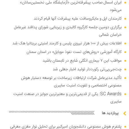
ایران امسال صاحب پیشرفته‌ترین «آزمایشگاه ملی نخستین‌سانان»
می‌شود
کارمندان اپل و مایکروسافت علیه پیشرفت آنها قیام کردند
برگزاری دومین جلسه کارگروه کالبدی و زیربنایی شورای پدافند غیرعامل
خراسان شمالی
اطلاعات بیش از ۱۰۰ هزار نیروی پلیس و کارمند امنیتی بریتانیا هک شد
کارگاه آموزشی «روش‌های تست نفوذ موبایل» در استان سمنان
مواظب این ۷ بیماری انگلی شایع در تابستان باشید
چت‌جی‌پی‌تی رکورددار تولید اخبار جعلی شد
تأکید مدیرعامل شرکت ارتباطات زیرساخت بر توسعه دستیار هوش
مصنوعی اختصاصی و تقویت امنیت سایبری
SC Awards: یکی از قدیمی‌ترین و معتبرترین جوایز در صنعت امنیت
سایبری
پربازدید ها
پلتفرم هوش مصنوعی دانشجویان امیرکبیر برای تحلیل نوار مغزی معرفی