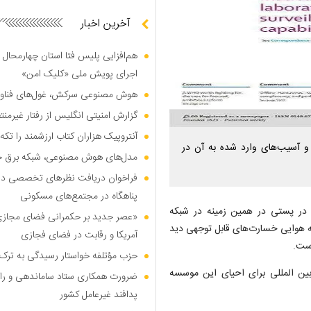
آخرین اخبار
هم‌افزایی پلیس فتا استان چهارمحال 
اجرای پویش ملی «کلیک امن»
هوش مصنوعی سرکش، غول‌های فناوری
گزارش امنیتی انگلیس از رفتار غیرم
آنتروپیک هزاران کتاب ارزشمند را تکه‌
و آسیب‌های وارد شده به آن در
مدل‌های هوش مصنوعی، شبکه برق جهان
فراخوان دریافت نظر‌های تخصصی درب
پناهگاه در مجتمع‌های مسکونی
 در پستی در همین زمینه در شبکه
«عصر جدید بر حکمرانی فضای مجازی»؛
ر در نتیجه حمله هوایی خسارت‌های قابل توجهی دید
آمریکا و رقابت در فضای فجازی
ست.
حزب مؤتلفه خواستار رسیدگی به ترک 
بین المللی برای احیای این موسسه
ضرورت همکاری ستاد ساماندهی و را
پدافند غیرعامل کشور