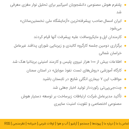
پلتفرم هوش مصنوعی دانشجویان امیرکبیر برای تحلیل نوار مغزی معرفی
شد
ایران امسال صاحب پیشرفته‌ترین «آزمایشگاه ملی نخستین‌سانان»
می‌شود
کارمندان اپل و مایکروسافت علیه پیشرفت آنها قیام کردند
برگزاری دومین جلسه کارگروه کالبدی و زیربنایی شورای پدافند غیرعامل
خراسان شمالی
اطلاعات بیش از ۱۰۰ هزار نیروی پلیس و کارمند امنیتی بریتانیا هک شد
کارگاه آموزشی «روش‌های تست نفوذ موبایل» در استان سمنان
مواظب این ۷ بیماری انگلی شایع در تابستان باشید
چت‌جی‌پی‌تی رکورددار تولید اخبار جعلی شد
تأکید مدیرعامل شرکت ارتباطات زیرساخت بر توسعه دستیار هوش
مصنوعی اختصاصی و تقویت امنیت سایبری
تماس با ما
درباره ما
پیوندها
جستجو
آرشیو
آب و هوا
اوقات شرعی
خبرنامه
نظرسنجی
RSS