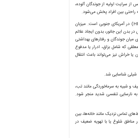
از سرایت اولیه از جوندگان آلوده،
به راحتی بین افراد پخش می‌شود.
ویروس آندس شایع‌ترین عامل ایجاد سندرم ریوی هانتاویروس (HPS) در آمریکای جنوبی است. میزبان
 بدن این جانور، بدون ایجاد علائم
میان جوندگان و رفتار‌های بهداشتی
علقی که شامل بزاق، ادرار یا مدفوع
 یا خراش نیز می‌تواند باعث انتقال
 که ابتدا با علائم خفیف و شبیه به سرماخوردگی مانند تب،
به نارسایی تنفسی شدید منجر شود.
ط‌های تماس نزدیک مانند خانه‌ها، بین
ر مناطق شلوغ یا با تهویه ضعیف در