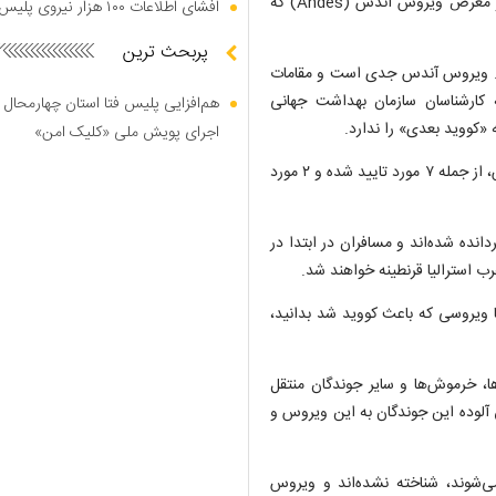
«ام‌وی هوندیوس» (MV Hondius) پس از قرار گرفتن احتمالی در معرض ویروس آندس (Andes) که
افشای اطلاعات ۱۰۰ هزار نیروی پلیس در دارک وب
پربحث ترین
‌کند. ویروس آندس جدی است و مقامات
 کارشناسان سازمان بهداشت جهانی
هم‌افزایی پلیس فتا استان چهارمحال 
«کووید بعدی» را ندارد.
اجرای پویش ملی «کلیک امن»
تا ۱۱ مه ۲۰۲۶، مقامات بهداشتی اروپا ۹ مورد مرتبط با کشتی هوندیوس، از جمله ۷ مورد تایید شده و ۲ مورد
ردانده شده‌اند و مسافران در ابتدا در
ب استرالیا قرنطینه خواهند شد.
ا ویروسی که باعث کووید شد بدانید،
ا، خرموش‌ها و سایر جوندگان منتقل
ق آلوده این جوندگان به این ویروس و
ی‌شوند، شناخته نشده‌اند و ویروس