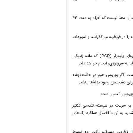
این نشان‌دهنده حد نهایی زمان بین عفونت و شروع علائم است و بدان معنا نیست که افراد به مدت ۴۲
ه را در قرنطینه می‌گذرانند و تمهیدات
موسسه دوهرتی ملبورن این آزمایش را با استفاده از واکنش زنجیره‌ای پلیمراز (PCR) که ماده ژنتیکی
 به سرولوژی، انجام خواهد داد.
ت. اگر ویروس هنوز در حالت نهفته
 برای تشخیص وجود نداشته باشد.
ت ویروس آندس است.
س به سرعت در سیستم تنفسی تکثیر
ید به آن با اختلال عملکرد رگ‌های
از تخریب مستقیم بافت ریه توسط