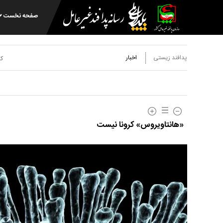
صفحه نخست
پدافند زیستی
اخبار
کد
«هانتاویروس» کرونا نیست