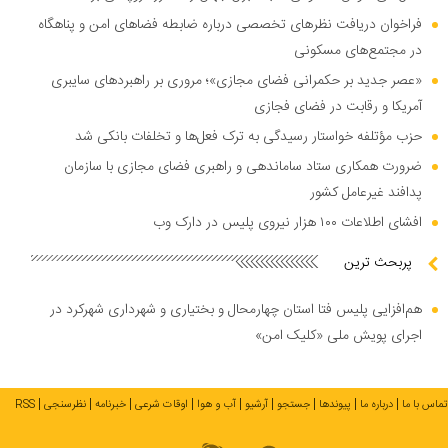
فراخوان دریافت نظر‌های تخصصی درباره ضابطه فضا‌های امن و پناهگاه
در مجتمع‌های مسکونی
«عصر جدید بر حکمرانی فضای مجازی»؛ مروری بر راهبرد‌های سایبری
آمریکا و رقابت در فضای فجازی
حزب مؤتلفه خواستار رسیدگی به ترک فعل‌ها و تخلفات بانکی شد
ضرورت همکاری ستاد ساماندهی و راهبری فضای مجازی با سازمان
پدافند غیرعامل کشور
افشای اطلاعات ۱۰۰ هزار نیروی پلیس در دارک وب
پربحث ترین
هم‌افزایی پلیس فتا استان چهارمحال و بختیاری و شهرداری شهرکرد در
اجرای پویش ملی «کلیک امن»
تماس با ما
درباره ما
پیوندها
جستجو
آرشیو
آب و هوا
اوقات شرعی
خبرنامه
نظرسنجی
RSS