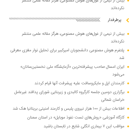
بیش از نیمی از غول‌های هوش مصنوعی، هرگز مقاله علمی منتشر
نکرده‌اند
پرطرفدار
بیش از نیمی از غول‌های هوش مصنوعی، هرگز مقاله علمی منتشر
نکرده‌اند
پلتفرم هوش مصنوعی دانشجویان امیرکبیر برای تحلیل نوار مغزی معرفی
شد
ایران امسال صاحب پیشرفته‌ترین «آزمایشگاه ملی نخستین‌سانان»
می‌شود
کارمندان اپل و مایکروسافت علیه پیشرفت آنها قیام کردند
برگزاری دومین جلسه کارگروه کالبدی و زیربنایی شورای پدافند غیرعامل
خراسان شمالی
اطلاعات بیش از ۱۰۰ هزار نیروی پلیس و کارمند امنیتی بریتانیا هک شد
کارگاه آموزشی «روش‌های تست نفوذ موبایل» در استان سمنان
مواظب این ۷ بیماری انگلی شایع در تابستان باشید