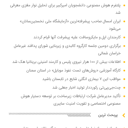
پلتفرم هوش مصنوعی دانشجویان امیرکبیر برای تحلیل نوار مغزی معرفی
شد
ایران امسال صاحب پیشرفته‌ترین «آزمایشگاه ملی نخستین‌سانان»
می‌شود
کارمندان اپل و مایکروسافت علیه پیشرفت آنها قیام کردند
برگزاری دومین جلسه کارگروه کالبدی و زیربنایی شورای پدافند غیرعامل
خراسان شمالی
اطلاعات بیش از ۱۰۰ هزار نیروی پلیس و کارمند امنیتی بریتانیا هک شد
کارگاه آموزشی «روش‌های تست نفوذ موبایل» در استان سمنان
مواظب این ۷ بیماری انگلی شایع در تابستان باشید
چت‌جی‌پی‌تی رکورددار تولید اخبار جعلی شد
تأکید مدیرعامل شرکت ارتباطات زیرساخت بر توسعه دستیار هوش
مصنوعی اختصاصی و تقویت امنیت سایبری
پربحث ترین