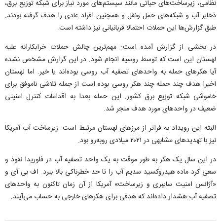
نظامی، زیرساخت‌های حیاتی مانند سیستم‌های مورد نیاز برای شبکه توزیع برق،
ذخایر آب و شبکه‌های حمل ونقل و همچنین افراد عادی را هدف گرفته بودند.
طبق گزارش‌ها این حملات احتمالا قربانیانی نیز داشته است.
در بخشی از گزارش آمده است: مهم‌ترین چالش حملات خرابکارانه علیه
لهستان این است که توسط روسیه انجام شود. در این گزارش مشخص نشده
آیا هکر‌های حمله به واحد‌های تصفیه آب روسی بوده‌اند یا خیر. اما لهستان
اخیرا هدف چند حمله چند هکر روسی بوده است از جمله تلاشی ناموفق برای
خاموشی شبکه توزیع برق کشور. این حمله بعدا به اقدامات کنترل امنیتی
ضعیف در واحد‌های مورد هدف منجر شد.
البته این رویداد به فراتر از مرز‌های لهستان مرتبط است. زیرساخت آب آمریکا
نیز با تهدید‌های مشابهی در ۲۰۲۱ میلادی رو‌به‌رو بود.
در این سال یک هکر به طور موقت به یک واحد تصفیه آب در فلوریدا نفوذ و
سعی کرد ماده هیدروکسید سدیم آب را تا حد خطرناکی بالا ببرد. اف بی آی و
«آژانس امنیت سایبری و زیرساخت» آمریکا از آن زمان تاکنون به واحد‌های
تصفیه آب هشدار داده‌اند که هدفی برای هکر‌های خارجی به حساب می‌آیند.