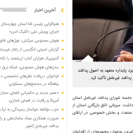
آخرین اخبار
هم‌افزایی پلیس فتا استان چهارمحال 
اجرای پویش ملی «کلیک امن»
هوش مصنوعی سرکش، غول‌های فناوری
گزارش امنیتی انگلیس از رفتار غیرم
آنتروپیک هزاران کتاب ارزشمند را تکه‌
مدل‌های هوش مصنوعی، شبکه برق جهان
یزد پایدار» متعهد به اصول پدافند
فراخوان دریافت نظر‌های تخصصی درب
دافند غیرعامل تأکید کرد.
پناهگاه در مجتمع‌های مسکونی
«عصر جدید بر حکمرانی فضای مجازی»؛
 جلسه شورای پدافند غیرعامل استان
آمریکا و رقابت در فضای فجازی
شت: میزبانی اتاق بازرگانی استان از
حزب مؤتلفه خواستار رسیدگی به ترک 
ت، صنعت و بخش خصوصی در ارتقای
ضرورت همکاری ستاد ساماندهی و را
پدافند غیرعامل کشور
مروز، به‌عنوان مجموعه‌ای از اقدامات