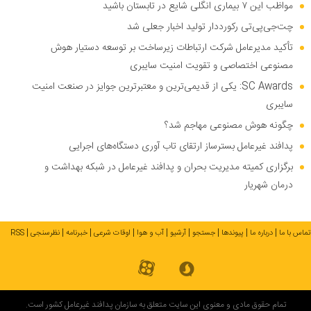
مواظب این ۷ بیماری انگلی شایع در تابستان باشید
چت‌جی‌پی‌تی رکورددار تولید اخبار جعلی شد
تأکید مدیرعامل شرکت ارتباطات زیرساخت بر توسعه دستیار هوش
مصنوعی اختصاصی و تقویت امنیت سایبری
SC Awards: یکی از قدیمی‌ترین و معتبرترین جوایز در صنعت امنیت
سایبری
چگونه هوش مصنوعی مهاجم شد؟
پدافند غیرعامل بسترساز ارتقای تاب آوری دستگاه‌های اجرایی
برگزاری کمیته مدیریت بحران و پدافند غیرعامل در شبکه بهداشت و
درمان شهریار
تماس با ما
درباره ما
پیوندها
جستجو
آرشیو
آب و هوا
اوقات شرعی
خبرنامه
نظرسنجی
RSS
تمام حقوق مادی و معنوی این سایت متعلق به سازمان پدافند غیرعامل کشور است.