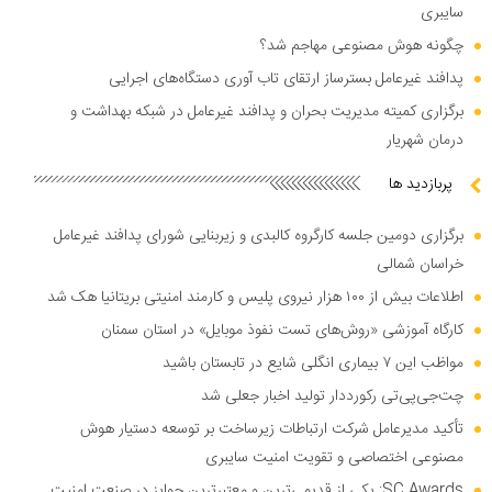
سایبری
چگونه هوش مصنوعی مهاجم شد؟
پدافند غیرعامل بسترساز ارتقای تاب آوری دستگاه‌های اجرایی
برگزاری کمیته مدیریت بحران و پدافند غیرعامل در شبکه بهداشت و
درمان شهریار
پربازدید ها
برگزاری دومین جلسه کارگروه کالبدی و زیربنایی شورای پدافند غیرعامل
خراسان شمالی
اطلاعات بیش از ۱۰۰ هزار نیروی پلیس و کارمند امنیتی بریتانیا هک شد
کارگاه آموزشی «روش‌های تست نفوذ موبایل» در استان سمنان
مواظب این ۷ بیماری انگلی شایع در تابستان باشید
چت‌جی‌پی‌تی رکورددار تولید اخبار جعلی شد
تأکید مدیرعامل شرکت ارتباطات زیرساخت بر توسعه دستیار هوش
مصنوعی اختصاصی و تقویت امنیت سایبری
SC Awards: یکی از قدیمی‌ترین و معتبرترین جوایز در صنعت امنیت