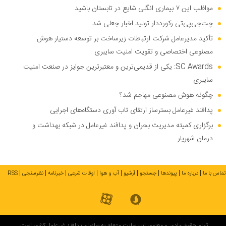
مواظب این ۷ بیماری انگلی شایع در تابستان باشید
چت‌جی‌پی‌تی رکورددار تولید اخبار جعلی شد
تأکید مدیرعامل شرکت ارتباطات زیرساخت بر توسعه دستیار هوش
مصنوعی اختصاصی و تقویت امنیت سایبری
SC Awards: یکی از قدیمی‌ترین و معتبرترین جوایز در صنعت امنیت
سایبری
چگونه هوش مصنوعی مهاجم شد؟
پدافند غیرعامل بسترساز ارتقای تاب آوری دستگاه‌های اجرایی
برگزاری کمیته مدیریت بحران و پدافند غیرعامل در شبکه بهداشت و
درمان شهریار
تماس با ما
درباره ما
پیوندها
جستجو
آرشیو
آب و هوا
اوقات شرعی
خبرنامه
نظرسنجی
RSS
تمام حقوق مادی و معنوی این سایت متعلق به سازمان پدافند غیرعامل کشور است.