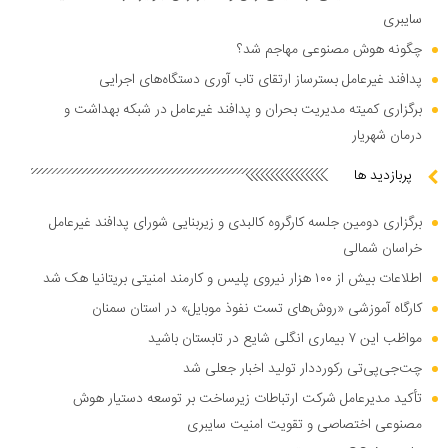
سایبری
چگونه هوش مصنوعی مهاجم شد؟
پدافند غیرعامل بسترساز ارتقای تاب آوری دستگاه‌های اجرایی
برگزاری کمیته مدیریت بحران و پدافند غیرعامل در شبکه بهداشت و
درمان شهریار
پربازدید ها
برگزاری دومین جلسه کارگروه کالبدی و زیربنایی شورای پدافند غیرعامل
خراسان شمالی
اطلاعات بیش از ۱۰۰ هزار نیروی پلیس و کارمند امنیتی بریتانیا هک شد
کارگاه آموزشی «روش‌های تست نفوذ موبایل» در استان سمنان
مواظب این ۷ بیماری انگلی شایع در تابستان باشید
چت‌جی‌پی‌تی رکورددار تولید اخبار جعلی شد
تأکید مدیرعامل شرکت ارتباطات زیرساخت بر توسعه دستیار هوش
مصنوعی اختصاصی و تقویت امنیت سایبری