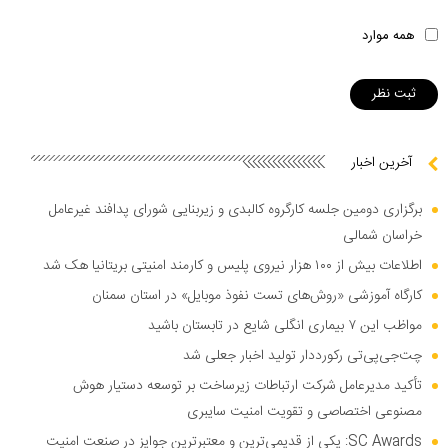
همه موارد
آخرین اخبار
برگزاری دومین جلسه کارگروه کالبدی و زیربنایی شورای پدافند غیرعامل
خراسان شمالی
اطلاعات بیش از ۱۰۰ هزار نیروی پلیس و کارمند امنیتی بریتانیا هک شد
کارگاه آموزشی «روش‌های تست نفوذ موبایل» در استان سمنان
مواظب این ۷ بیماری انگلی شایع در تابستان باشید
چت‌جی‌پی‌تی رکورددار تولید اخبار جعلی شد
تأکید مدیرعامل شرکت ارتباطات زیرساخت بر توسعه دستیار هوش
مصنوعی اختصاصی و تقویت امنیت سایبری
SC Awards: یکی از قدیمی‌ترین و معتبرترین جوایز در صنعت امنیت