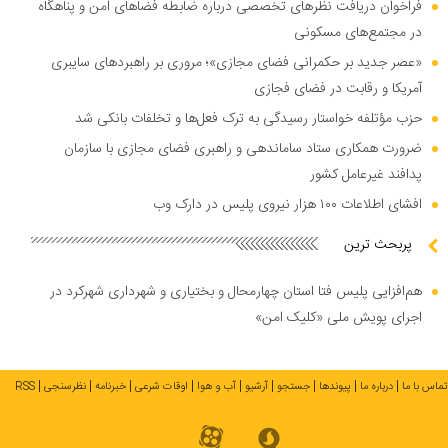
فراخوان دریافت نظر‌های تخصصی درباره ضابطه فضا‌های امن و پناهگاه
در مجتمع‌های مسکونی
«عصر جدید بر حکمرانی فضای مجازی»؛ مروری بر راهبرد‌های سایبری
آمریکا و رقابت در فضای فجازی
حزب مؤتلفه خواستار رسیدگی به ترک فعل‌ها و تخلفات بانکی شد
ضرورت همکاری ستاد ساماندهی و راهبری فضای مجازی با سازمان
پدافند غیرعامل کشور
افشای اطلاعات ۱۰۰ هزار نیروی پلیس در دارک وب
پربحث ترین
هم‌افزایی پلیس فتا استان چهارمحال و بختیاری و شهرداری شهرکرد در
اجرای پویش ملی «کلیک امن»
تماس با ما
درباره ما
پیوندها
جستجو
آرشیو
آب و هوا
اوقات شرعی
خبرنامه
نظرسنجی
RSS