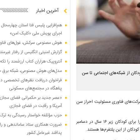
آخرین اخبار
هم‌افزایی پلیس فتا استان چهارمحال 
اجرای پویش ملی «کلیک امن»
هوش مصنوعی سرکش، غول‌های فناوری
گزارش امنیتی انگلیس از رفتار غیرم
آنتروپیک هزاران کتاب ارزشمند را تکه‌
مدل‌های هوش مصنوعی، شبکه برق جهان
ودکان از شبکه‌های اجتماعی تا سن
فراخوان دریافت نظر‌های تخصصی درب
پناهگاه در مجتمع‌های مسکونی
«عصر جدید بر حکمرانی فضای مجازی»؛
 شرکت‌های فناوری مسئولیت احراز سن
آمریکا و رقابت در فضای فجازی
حزب مؤتلفه خواستار رسیدگی به ترک 
پس از آنکه استرالیا برای نخستین بار در جهان شبکه‌های اجتماعی را برای کودکان زیر ۱۶ سال در دسامبر
ضرورت همکاری ستاد ساماندهی و را
پدافند غیرعامل کشور