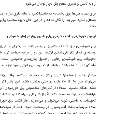
زاویه تابش و تمیزی سطح پنل دچار نوسان می‌شود.
برای نصب پنل‌ها روی پشت‌بام به «استراکچر» یا سازه فلزی نیاز داری
باد‌های شدید شهر پنل را تکان ندهد و در عین حال زاویه مناسب برا
باشد.
اینورتر خورشیدی؛ قطعه کلیدی برای تامین برق در زمان خاموشی
وسیله‌ای که از نظر فنی امکان ارتباط این دو را فراهم خواهد کرد، «ای
تجهیزات برق خورشیدی رهایی از جدول زمان‌بندی خاموشی است، اینو
«آف‌گرید» را داشته باشد و بتواند از ذخیره باتری انرژی مورد نیاز خود ر
بیشتر بدانید | هشدار! درباره ولتاژ بالا صحبت می‌کنیم. وقتی چن
می‌تواند بین ۱۵۰ تا ۲۰۰ ولت (و حتی بیشتر) باشد. این
باشد. هنگام نصب، استفاده از کابل‌های مخصوص پنل خورشیدی الزام
فرابنفش و حرارت مقاوم هستند. اگر از کابل‌های غیراستاندارد استفاده ک
تجهیزات به راحتی ذوب می‌شوند و می‌سوزند. فکر نکنید برق خور
ساده می‌تواند باعث آتش‌سوزی در پشت‌بام شود. حتماً از سوکت‌ها
شوید که کابل‌کشی‌ها اصولی صورت گرفته و از رطوبت در امان هستند.