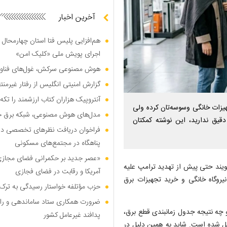
آخرین اخبار
هم‌افزایی پلیس فتا استان چهارمحال 
اجرای پویش ملی «کلیک امن»
هوش مصنوعی سرکش، غول‌های فناوری
گزارش امنیتی انگلیس از رفتار غیرم
آنتروپیک هزاران کتاب ارزشمند را تکه‌
جهیزات خانگی وسوسه‌تان کرده ولی
مدل‌های هوش مصنوعی، شبکه برق جهان
یق ندارید، این نوشته کمکتان
فراخوان دریافت نظر‌های تخصصی درب
پناهگاه در مجتمع‌های مسکونی
«عصر جدید بر حکمرانی فضای مجازی»؛
‌گویند حتی پیش از تهدید ترامپ علیه
آمریکا و رقابت در فضای فجازی
نیروگاه خانگی و خرید تجهیزات برق
حزب مؤتلفه خواستار رسیدگی به ترک 
ضرورت همکاری ستاد ساماندهی و را
 چه نتیجه جدول زمانبندی قطع برق،
پدافند غیرعامل کشور
دیل شده است. شاید به همین دلیل در