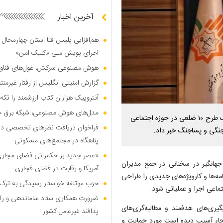
آخرین اخبار
هم‌افزایی پلیس فتا استان چهارمحال 
اجرای پویش ملی «کلیک امن»
هوش مصنوعی سرکش، غول‌های فناوری
گزارش امنیتی انگلیس از رفتار غیرم
آنتروپیک هزاران کتاب ارزشمند را تکه‌
مدل‌های هوش مصنوعی، شبکه برق جهان
معاون اجتماعی و پیشگیری از وقوع جرم قوه قضاییه از اجرای یک طرح ۱۰ ضلعی در حوزه اجتماعی
فراخوان دریافت نظر‌های تخصصی درب
نگی و پساجنگ خبر داد.
پناهگاه در مجتمع‌های مسکونی
«عصر جدید بر حکمرانی فضای مجازی»؛
 جهانگیر در سخنانی در جمع مدیران
آمریکا و رقابت در فضای فجازی
مه‌ها و کارویژه‌های جدیدی را طراحی
حزب مؤتلفه خواستار رسیدگی به ترک 
ماعی اجرا و عملیاتی شود.
ضرورت همکاری ستاد ساماندهی و را
یگیری‌های هدفمند و مطالبه‌گری‌های
پدافند غیرعامل کشور
حاء آسیب دیده است مورد حمایت و