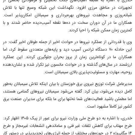
خدری با اشاره به سابقه آسیب‌های جنگ تحمیلی و فرسودگی بخشی از
تجهیزات در مناطق مرزی افزود: نگهداشت این شبکه وسیع تنها با تلاش
شبانه‌روزی و مجاهدت نیرو‌های بهره‌برداری و سیمبانان امکان‌پذیر است.
همکاران ما در آن دوران سخت در ده‌ها نقطه آسیب‌دیده حاضر شدند و با
کمترین زمان ممکن شبکه را احیا کردند.
وی با قدردانی از عملکرد نیرو‌ها در حوادث اخیر از جمله طوفان اخیر گفت: در
این حادثه ۷۰ دستگاه ترانس آسیب دید و پایه‌های متعددی سقوط کرد، اما
همکاران ما در کوتاه‌ترین زمان از بروز بحران جلوگیری کردند. این عملکرد
ارزشمند در سال‌های گذشته و در حوادث مانسون نیز تکرار شده و نشان‌دهنده
روحیه، مهارت و مسئولیت‌پذیری بالای سیمبانان است.
مدیرعامل شرکت توزیع نیروی برق خوزستان با بیان اینکه تلاش سیمبانان به‌طور
کامل دیده می‌شود، بیان کرد: گفته می‌شود سیمبانان نیرو‌های گمنامی هستند،
اما مطمئن باشید فعالیت‌های شما نه‌تنها برای ما بلکه برای مدیران صنعت برق
کشور نیز کاملاً مشهود است.
خدری، با اشاره به دو طرح ملی وزارت نیرو برای عبور از پیک ۱۴۰۵ اظهار کرد:
طرح مهتاب برای کاهش تلفات غیر فنی و ساماندهی انشعابات غیرمجاز و طرح
۱۴ مگاپروژه ۲ در حوزه‌های مختلف از جمله انرژی‌های تجدیدپذیر در دستور کار