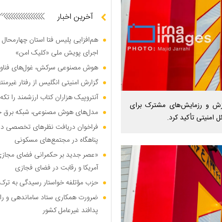
آخرین اخبار
هم‌افزایی پلیس فتا استان چهارمحال 
اجرای پویش ملی «کلیک امن»
هوش مصنوعی سرکش، غول‌های فناوری
گزارش امنیتی انگلیس از رفتار غیرم
آنتروپیک هزاران کتاب ارزشمند را تکه‌
موزش و رزمایش‌های مشترک برای
مدل‌های هوش مصنوعی، شبکه برق جهان
 امنیتی تأکید کرد.
فراخوان دریافت نظر‌های تخصصی درب
پناهگاه در مجتمع‌های مسکونی
«عصر جدید بر حکمرانی فضای مجازی»؛
آمریکا و رقابت در فضای فجازی
حزب مؤتلفه خواستار رسیدگی به ترک 
ضرورت همکاری ستاد ساماندهی و را
پدافند غیرعامل کشور